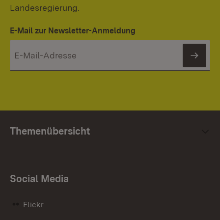
Landesregierung.
E-Mail zur Newsletter-Anmeldung
News
Themenübersicht
Social Media
Flickr