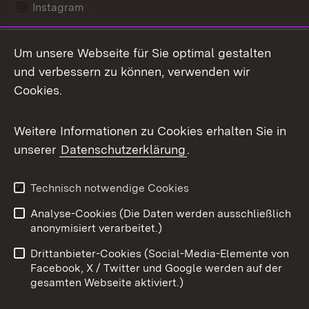
Instagram
LinkedIn
Um unsere Webseite für Sie optimal gestalten
Mastodon
und verbessern zu können, verwenden wir
Cookies.
Messenger
Social Wall
Weitere Informationen zu Cookies erhalten Sie in
unserer
Datenschutzerklärung
.
X / Twitter
Youtube
Technisch notwendige Cookies
Analyse-Cookies (Die Daten werden ausschließlich
Zum 
anonymisiert verarbeitet.)
Impressum
Kontakt
Drittanbieter-Cookies (Social-Media-Elemente von
Benutzungshinweise
Barrierefreiheit
Facebook, X / Twitter und Google werden auf der
gesamten Webseite aktiviert.)
Datenschutz
Cookies