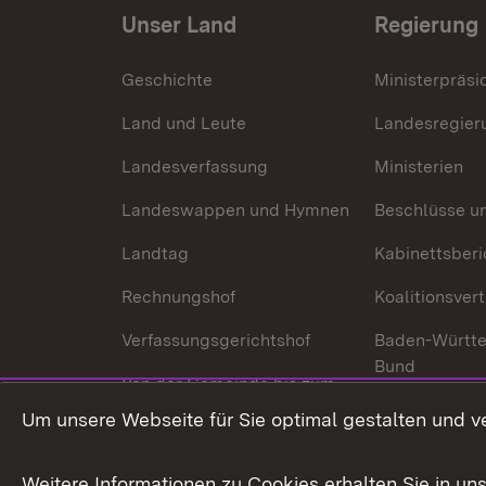
Unser Land
Regierung
Geschichte
Ministerpräsi
Land und Leute
Landesregier
Landesverfassung
Ministerien
Landeswappen und Hymnen
Beschlüsse u
Landtag
Kabinettsberi
Rechnungshof
Koalitionsver
Verfassungsgerichtshof
Baden-Württ
Bund
Von der Gemeinde bis zum
Ministerium
In Europa und
Um unsere Webseite für Sie optimal gestalten und v
Traditionen
Weitere Informationen zu Cookies erhalten Sie in un