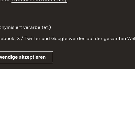
Kontaktformular
Serviceportal
nymisiert verarbeitet.)
ebook, X / Twitter und Google werden auf der gesamten Webs
Impressum
Kontakt
Benutzungshinwe
wendige akzeptieren