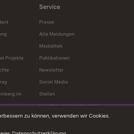
Service
dent
Presse
ung
Alle Meldungen
Mediathek
nd Projekte
Publikationen
chte
Newsletter
trag
Social Media
emberg im
Stellen
Gesetze und Verordnungen
 der Welt
erbessern zu können, verwenden wir Cookies.
Gesetzblatt
Ansprechpartner
serer
Datenschutzerklärung
.