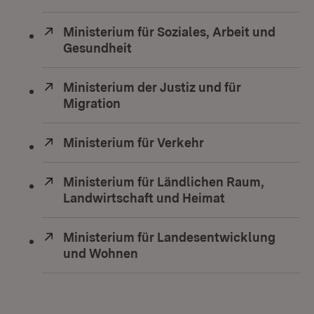
Extern:
Ministerium für Soziales, Arbeit und
Gesundheit
(Öffnet in neuem Fenster)
Extern:
Ministerium der Justiz und für
Migration
(Öffnet in neuem Fenster)
Extern:
Ministerium für Verkehr
(Öffnet in neuem F
Extern:
Ministerium für Ländlichen Raum,
Landwirtschaft und Heimat
(Öffnet in neu
Extern:
Ministerium für Landesentwicklung
und Wohnen
(Öffnet in neuem Fenster)