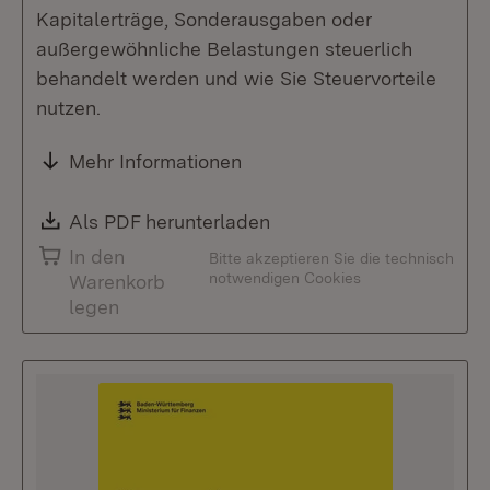
Kapitalerträge, Sonderausgaben oder
außergewöhnliche Belastungen steuerlich
behandelt werden und wie Sie Steuervorteile
nutzen.
Mehr Informationen
Download:
Als PDF herunterladen
(Öffnet in neuem Fenste
In den
Bitte akzeptieren Sie die technisch
notwendigen Cookies
Warenkorb
legen