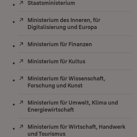
Extern:
Staatsministerium
(Öffnet in neuem Fenste
Extern:
Ministerium des Inneren, für
Digitalisierung und Europa
(Öffnet in neue
Extern:
Ministerium für Finanzen
(Öffnet in neuem
Extern:
Ministerium für Kultus
(Öffnet in neuem Fe
Extern:
Ministerium für Wissenschaft,
Forschung und Kunst
(Öffnet in neuem Fen
Extern:
Ministerium für Umwelt, Klima und
Energiewirtschaft
(Öffnet in neuem Fenste
Extern:
Ministerium für Wirtschaft, Handwerk
und Tourismus
(Öffnet in neuem Fenster)