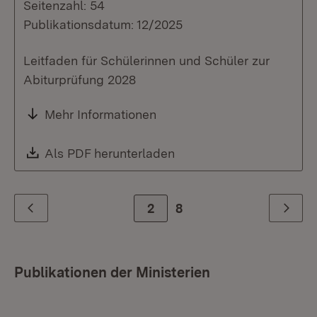
Seitenzahl: 54
Publikationsdatum: 12/2025
Leitfaden für Schülerinnen und Schüler zur
Abiturprüfung 2028
Mehr Informationen
Download:
Als PDF herunterladen
(Öffnet in neuem Fenste
Zur Seite
2
8
Zurück
Weiter
Publikationen der Ministerien