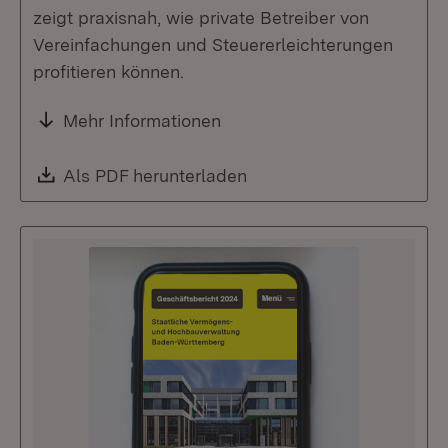
zeigt praxisnah, wie private Betreiber von
Vereinfachungen und Steuererleichterungen
profitieren können.
Mehr Informationen
Download:
Als PDF herunterladen
(Öffnet in neuem Fenste