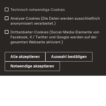
Youtube
Technisch notwendige Cookies
Analyse-Cookies (Die Daten werden ausschließlich
Zum 
anonymisiert verarbeitet.)
Impressum
Kontakt
Drittanbieter-Cookies (Social-Media-Elemente von
Benutzungshinweise
Barrierefreiheit
Facebook, X / Twitter und Google werden auf der
gesamten Webseite aktiviert.)
Datenschutz
Cookies
Alle akzeptieren
Auswahl bestätigen
Notwendige akzeptieren
Link zum Landesportal