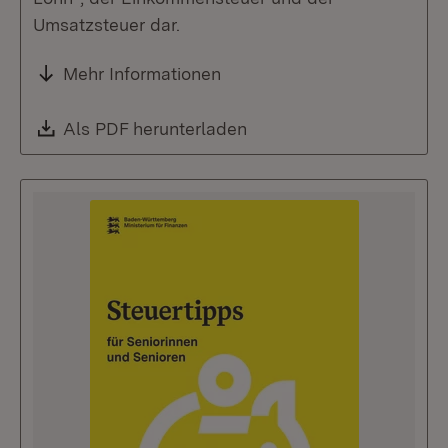
Umsatzsteuer dar.
Mehr Informationen
Download:
Als PDF herunterladen
(Öffnet in neuem Fenste