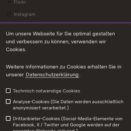
Flickr
Instagram
LinkedIn
Um unsere Webseite für Sie optimal gestalten
Mastodon
und verbessern zu können, verwenden wir
Cookies.
Messenger
Social Wall
Weitere Informationen zu Cookies erhalten Sie in
unserer
Datenschutzerklärung
.
X / Twitter
Youtube
Technisch notwendige Cookies
Analyse-Cookies (Die Daten werden ausschließlich
Zum 
anonymisiert verarbeitet.)
Impressum
Kontakt
Drittanbieter-Cookies (Social-Media-Elemente von
Benutzungshinweise
Barrierefreiheit
Facebook, X / Twitter und Google werden auf der
gesamten Webseite aktiviert.)