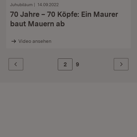
Juhubiläum
14.09.2022
70 Jahre – 70 Köpfe: Ein Maurer
baut Mauern ab
Video ansehen
Zur Seite
2
9
Zurück
Weiter