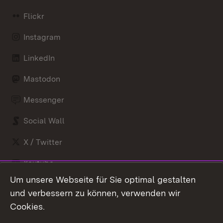
Flickr
Instagram
LinkedIn
Mastodon
Messenger
Social Wall
X / Twitter
Youtube
Um unsere Webseite für Sie optimal gestalten
Zum 
und verbessern zu können, verwenden wir
Impressum
Kontakt
Cookies.
Benutzungshinweise
Barrierefreiheit