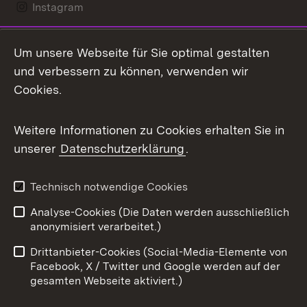
Instagram
LinkedIn
Um unsere Webseite für Sie optimal gestalten
Mastodon
und verbessern zu können, verwenden wir
Cookies.
Messenger
Social Wall
Weitere Informationen zu Cookies erhalten Sie in
unserer
Datenschutzerklärung
.
X / Twitter
Youtube
Technisch notwendige Cookies
Analyse-Cookies (Die Daten werden ausschließlich
Zum 
anonymisiert verarbeitet.)
Impressum
Kontakt
Drittanbieter-Cookies (Social-Media-Elemente von
Benutzungshinweise
Barrierefreiheit
Facebook, X / Twitter und Google werden auf der
gesamten Webseite aktiviert.)
Datenschutz
Cookies