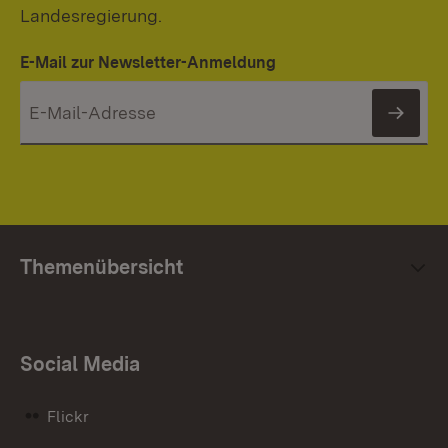
Landesregierung.
E-Mail zur Newsletter-Anmeldung
News
Themenübersicht
Social Media
Flickr