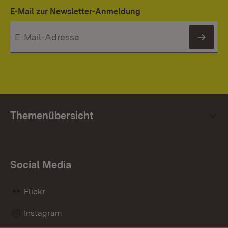
E-Mail zur Newsletter-Anmeldung
News
Themenübersicht
Social Media
Flickr
Instagram