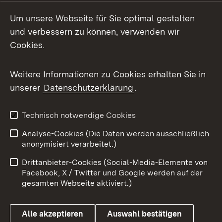
LinkedIn
Um unsere Webseite für Sie optimal gestalten
Mastodon
und verbessern zu können, verwenden wir
Cookies.
Messenger
Social Wall
Weitere Informationen zu Cookies erhalten Sie in
unserer
Datenschutzerklärung
.
X / Twitter
Youtube
Technisch notwendige Cookies
Analyse-Cookies (Die Daten werden ausschließlich
Zum 
anonymisiert verarbeitet.)
Impressum
Kontakt
Drittanbieter-Cookies (Social-Media-Elemente von
Benutzungshinweise
Barrierefreiheit
Facebook, X / Twitter und Google werden auf der
gesamten Webseite aktiviert.)
Datenschutz
Cookies
Alle akzeptieren
Auswahl bestätigen