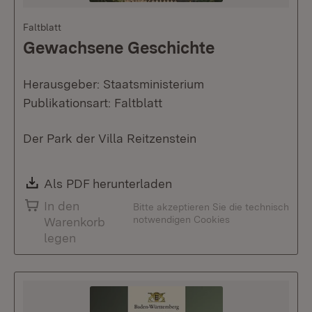
Faltblatt
Gewachsene Geschichte
Herausgeber: Staatsministerium
Publikationsart: Faltblatt
Der Park der Villa Reitzenstein
Download:
Als PDF herunterladen
(Öffnet in neuem Fenste
In den
Bitte akzeptieren Sie die technisch
notwendigen Cookies
Warenkorb
legen