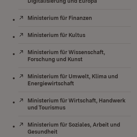
Digitalisierung und Europa
(Öffnet in neue
Extern:
Ministerium für Finanzen
(Öffnet in neuem
Extern:
Ministerium für Kultus
(Öffnet in neuem Fe
Extern:
Ministerium für Wissenschaft,
Forschung und Kunst
(Öffnet in neuem Fen
Extern:
Ministerium für Umwelt, Klima und
Energiewirtschaft
(Öffnet in neuem Fenste
Extern:
Ministerium für Wirtschaft, Handwerk
und Tourismus
(Öffnet in neuem Fenster)
Extern:
Ministerium für Soziales, Arbeit und
Gesundheit
(Öffnet in neuem Fenster)