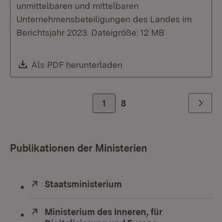
unmittelbaren und mittelbaren
Unternehmensbeteiligungen des Landes im
Berichtsjahr 2023. Dateigröße: 12 MB
Download:
Als PDF herunterladen
(Öffnet in neuem Fenste
Zur Seite
1
8
Weiter
Publikationen der Ministerien
Extern:
Staatsministerium
(Öffnet in neuem Fenste
Extern:
Ministerium des Inneren, für