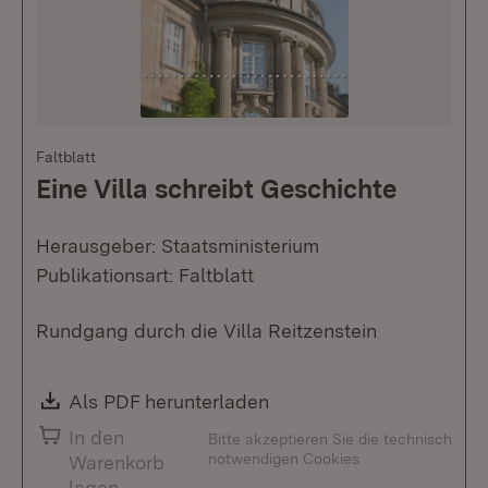
Faltblatt
Eine Villa schreibt Geschichte
Herausgeber: Staatsministerium
Publikationsart: Faltblatt
Rundgang durch die Villa Reitzenstein
Download:
Als PDF herunterladen
(Öffnet in neuem Fenste
In den
Bitte akzeptieren Sie die technisch
notwendigen Cookies
Warenkorb
legen