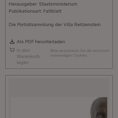
Herausgeber: Staatsministerium
Publikationsart: Faltblatt
Die Porträtsammlung der Villa Reitzenstein
Download:
Als PDF herunterladen
(Öffnet in neuem Fenste
In den
Bitte akzeptieren Sie die technisch
notwendigen Cookies
Warenkorb
legen