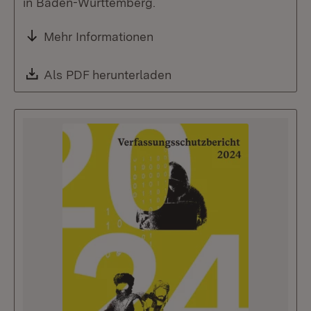
in Baden-Württemberg.
Mehr Informationen
Download:
Als PDF herunterladen
(Öffnet in neuem Fenste