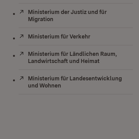
Extern:
Ministerium der Justiz und für
Migration
(Öffnet in neuem Fenster)
Extern:
Ministerium für Verkehr
(Öffnet in neuem F
Extern:
Ministerium für Ländlichen Raum,
Landwirtschaft und Heimat
(Öffnet in neu
Extern:
Ministerium für Landesentwicklung
und Wohnen
(Öffnet in neuem Fenster)