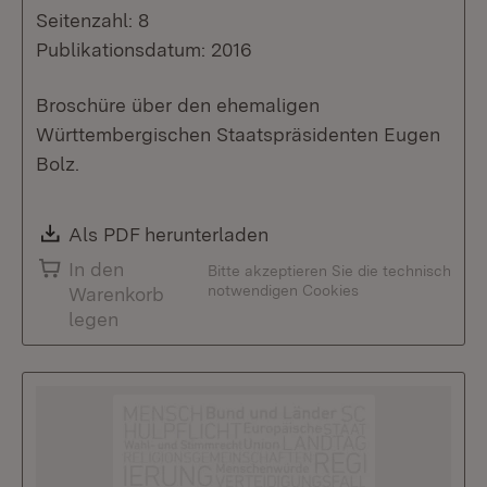
Seitenzahl: 8
Publikationsdatum: 2016
Broschüre über den ehemaligen
Württembergischen Staatspräsidenten Eugen
Bolz.
Download:
Als PDF herunterladen
(Öffnet in neuem Fenste
In den
Bitte akzeptieren Sie die technisch
notwendigen Cookies
Warenkorb
legen