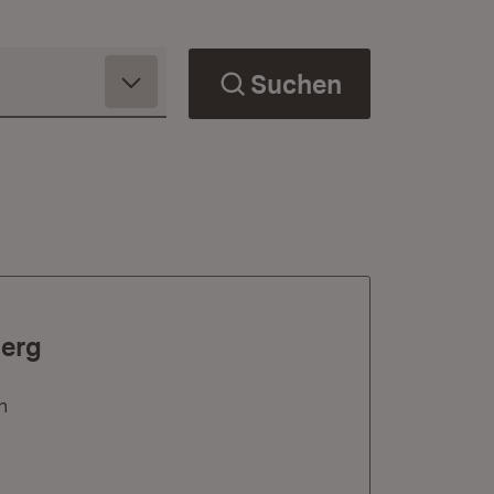
Suchen
berg
n