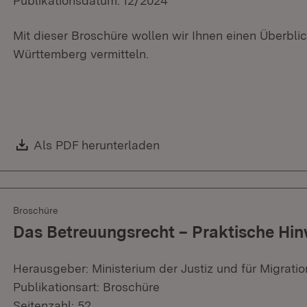
Publikationsdatum: 12/2024
Mit dieser Broschüre wollen wir Ihnen einen Überbl
Württemberg vermitteln.
Download:
Als PDF herunterladen
(Öffnet in neuem Fenster)
Broschüre
Das Betreuungsrecht – Praktische Hin
Herausgeber: Ministerium der Justiz und für Migratio
Publikationsart: Broschüre
Seitenzahl: 52