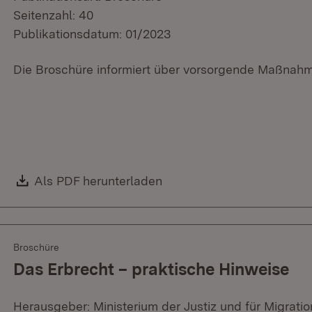
Seitenzahl: 40
Publikationsdatum: 01/2023
Die Broschüre informiert über vorsorgende Maßnahm
Download:
Als PDF herunterladen
(Öffnet in neuem Fenster)
Broschüre
Das Erbrecht – praktische Hinweise
Herausgeber: Ministerium der Justiz und für Migratio