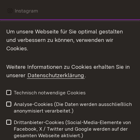
Instagram
LinkedIn
Um unsere Webseite für Sie optimal gestalten
Mastodon
und verbessern zu können, verwenden wir
Cookies.
Messenger
Social Wall
Weitere Informationen zu Cookies erhalten Sie in
unserer
Datenschutzerklärung
.
X / Twitter
Youtube
Technisch notwendige Cookies
Analyse-Cookies (Die Daten werden ausschließlich
Zum 
anonymisiert verarbeitet.)
Impressum
Kontakt
Drittanbieter-Cookies (Social-Media-Elemente von
Benutzungshinweise
Barrierefreiheit
Facebook, X / Twitter und Google werden auf der
gesamten Webseite aktiviert.)
Datenschutz
Cookies