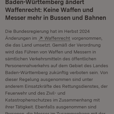
Baden-Württemberg ändert
Waffenrecht: Keine Waffen und
Messer mehr in Bussen und Bahnen
Die Bundesregierung hat im Herbst 2024
Extern:
(Öffnet in neuem Fen
Änderungen im
Waffenrecht
vorgenommen,
die das Land umsetzt. Gemäß der Verordnung
wird das Führen von Waffen und Messern in
sämtlichen Verkehrsmitteln des öffentlichen
Personennahverkehrs auf dem Gebiet des Landes
Baden-Württemberg zukünftig verboten sein. Von
dieser Regelung ausgenommen sind unter
anderem Einsatzkräfte des Rettungsdienstes, der
Feuerwehr und des Zivil- und
Katastrophenschutzes im Zusammenhang mit
ihrer Tätigkeit. Ebenfalls ausgenommen sind
Personen, die Messer im Zusammenhang mit der