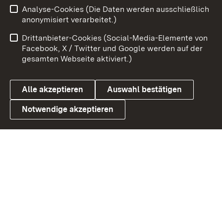
Analyse-Cookies (Die Daten werden ausschließlich
Zum 
anonymisiert verarbeitet.)
Impressum
Kontakt
Drittanbieter-Cookies (Social-Media-Elemente von
Benutzungshinweise
Barrierefreiheit
Facebook, X / Twitter und Google werden auf der
gesamten Webseite aktiviert.)
Datenschutz
Cookies
Alle akzeptieren
Auswahl bestätigen
Notwendige akzeptieren
Link zum Landesportal