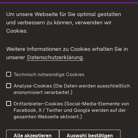
LinkedIn
Um unsere Webseite für Sie optimal gestalten
Mastodon
und verbessern zu können, verwenden wir
Cookies.
Messenger
Social Wall
Weitere Informationen zu Cookies erhalten Sie in
unserer
Datenschutzerklärung
.
X / Twitter
Youtube
Technisch notwendige Cookies
Analyse-Cookies (Die Daten werden ausschließlich
Zum 
anonymisiert verarbeitet.)
Impressum
Kontakt
Drittanbieter-Cookies (Social-Media-Elemente von
Benutzungshinweise
Barrierefreiheit
Facebook, X / Twitter und Google werden auf der
gesamten Webseite aktiviert.)
Datenschutz
Cookies
Alle akzeptieren
Auswahl bestätigen