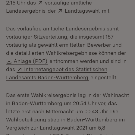
Extern:
2:15 Uhr das
vorläufige amtliche
(Öffnet in neuem Fenster)
Extern:
(Öffnet in ne
Landesergebnis
der
Landtagswahl
mit.
Das vorläufige amtliche Landesergebnis samt
vorläufiger Sitzverteilung, die insgesamt 157
vorläufig als gewählt ermittelten Bewerber und
die detaillierten Wahlkreisergebnisse können der
Download:
(Öffnet in neuem Fenster)
Anlage (PDF)
entnommen werden und sind in
Extern:
das
Internetangebot des Statistischen
(Öffnet in neuem F
Landesamts Baden-Württemberg
eingestellt.
Das erste Wahlkreisergebnis lag in der Wahlnacht
in Baden-Württemberg um 20:54 Uhr vor, das
letzte erst nach Mitternacht um 00:43 Uhr. Die
Wahlbeteiligung stieg in Baden-Württemberg im
Vergleich zur Landtagswahl 2021 um 5,8