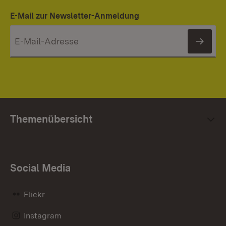
E-Mail zur Newsletter-Anmeldung
News
Themenübersicht
Social Media
Flickr
Instagram