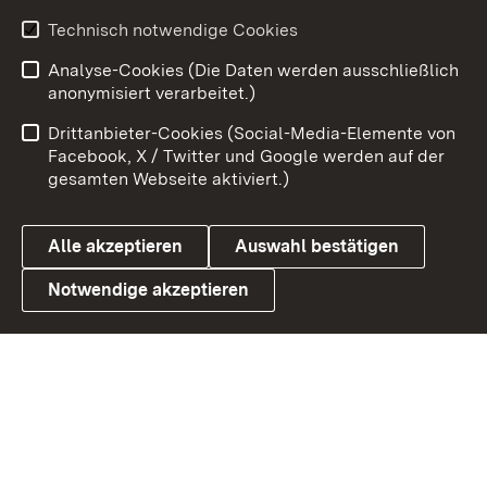
Youtube
Technisch notwendige Cookies
Analyse-Cookies (Die Daten werden ausschließlich
Zum 
anonymisiert verarbeitet.)
Impressum
Kontakt
Drittanbieter-Cookies (Social-Media-Elemente von
Benutzungshinweise
Barrierefreiheit
Facebook, X / Twitter und Google werden auf der
gesamten Webseite aktiviert.)
Datenschutz
Cookies
Alle akzeptieren
Auswahl bestätigen
Notwendige akzeptieren
Link zum Landesportal