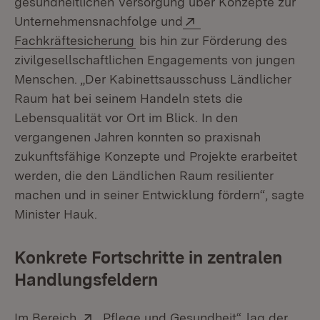
gesundheitlichen Versorgung über Konzepte zur
Extern:
Unternehmensnachfolge und
(Öffnet in neuem Fenster)
Fachkräftesicherung
bis hin zur Förderung des
zivilgesellschaftlichen Engagements von jungen
Menschen. „Der Kabinettsausschuss Ländlicher
Raum hat bei seinem Handeln stets die
Lebensqualität vor Ort im Blick. In den
vergangenen Jahren konnten so praxisnah
zukunftsfähige Konzepte und Projekte erarbeitet
werden, die den Ländlichen Raum resilienter
machen und in seiner Entwicklung fördern“, sagte
Minister Hauk.
Konkrete Fortschritte in zentralen
Handlungsfeldern
Extern:
(Öffnet in ne
Im Bereich
„Pflege und Gesundheit“
lag der