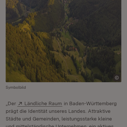
Symbolbild
Extern:
(Öffnet in neuem Fenster)
„Der
Ländliche Raum
in Baden-Württemberg
prägt die Identität unseres Landes. Attraktive
Städte und Gemeinden, leistungsstarke kleine
und mittelständische Unternehmen, ein aktives