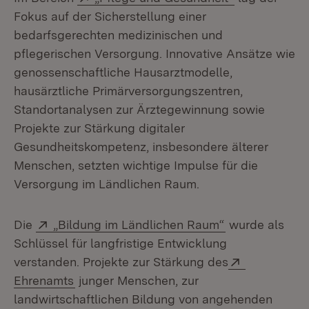
Fokus auf der Sicherstellung einer
bedarfsgerechten medizinischen und
pflegerischen Versorgung. Innovative Ansätze wie
genossenschaftliche Hausarztmodelle,
hausärztliche Primärversorgungszentren,
Standortanalysen zur Ärztegewinnung sowie
Projekte zur Stärkung digitaler
Gesundheitskompetenz, insbesondere älterer
Menschen, setzten wichtige Impulse für die
Versorgung im Ländlichen Raum.
Extern:
(Öffnet in neu
Die
„Bildung im Ländlichen Raum“
wurde als
Schlüssel für langfristige Entwicklung
Extern:
verstanden. Projekte zur Stärkung des
(Öffnet in neuem Fenster)
Ehrenamts
junger Menschen, zur
landwirtschaftlichen Bildung von angehenden