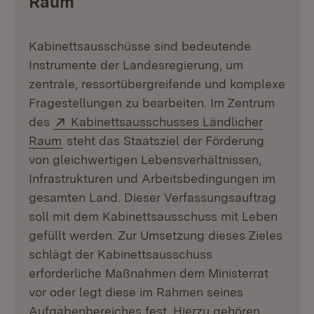
Raum
Kabinettsausschüsse sind bedeutende
Instrumente der Landesregierung, um
zentrale, ressortübergreifende und komplexe
Fragestellungen zu bearbeiten. Im Zentrum
Extern:
des
Kabinettsausschusses Ländlicher
(Öffnet in neuem Fenster)
Raum
steht das Staatsziel der Förderung
von gleichwertigen Lebensverhältnissen,
Infrastrukturen und Arbeitsbedingungen im
gesamten Land. Dieser Verfassungsauftrag
soll mit dem Kabinettsausschuss mit Leben
gefüllt werden. Zur Umsetzung dieses Zieles
schlägt der Kabinettsausschuss
erforderliche Maßnahmen dem Ministerrat
vor oder legt diese im Rahmen seines
Aufgabenbereiches fest. Hierzu gehören