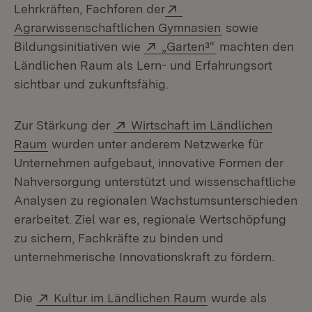
Extern:
Lehrkräften, Fachforen der
(Öffnet in neue
Agrarwissenschaftlichen Gymnasien
sowie
Extern:
(Öffnet in neuem
Bildungsinitiativen wie
„Garten³“
machten den
Ländlichen Raum als Lern- und Erfahrungsort
sichtbar und zukunftsfähig.
Extern:
Zur Stärkung der
Wirtschaft im Ländlichen
(Öffnet in neuem Fenster)
Raum
wurden unter anderem Netzwerke für
Unternehmen aufgebaut, innovative Formen der
Nahversorgung unterstützt und wissenschaftliche
Analysen zu regionalen Wachstumsunterschieden
erarbeitet. Ziel war es, regionale Wertschöpfung
zu sichern, Fachkräfte zu binden und
unternehmerische Innovationskraft zu fördern.
Extern:
(Öffnet in neuem F
Die
Kultur im Ländlichen Raum
wurde als