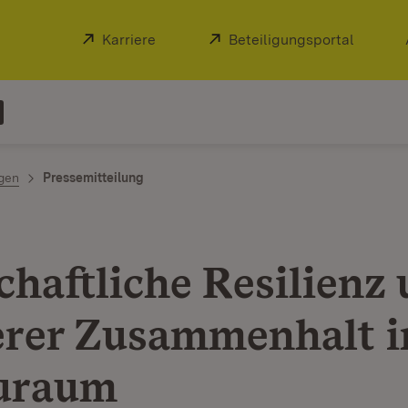
Extern:
Karriere
(Öffnet in neuem Fenster)
Extern:
Beteiligungsportal
(Öffnet
ngen
Pressemitteilung
chaftliche Resilienz
erer Zusammenhalt 
uraum