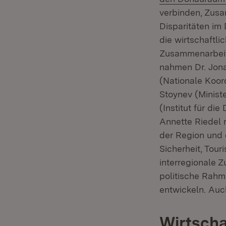
verbinden, Zusa
Disparitäten im
die wirtschaftl
Zusammenarbeit 
nahmen Dr. Jona
(Nationale Koord
Stoynev (Minist
(Institut für di
Annette Riedel 
der Region und 
Sicherheit, Tour
interregionale 
politische Rahm
entwickeln. Auc
Wirtscha