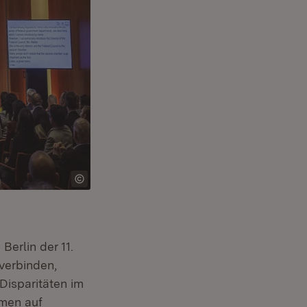
erlin der 11.
verbinden,
Disparitäten im
amen auf