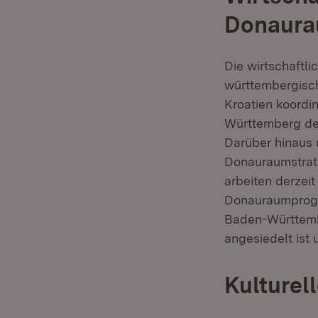
Donaura
Die wirtschaftl
württembergisch
Kroatien koordin
Württemberg den
Darüber hinaus 
Donauraumstrate
arbeiten derzeit
Donauraumprogr
Baden-Württembe
angesiedelt ist 
Kulture