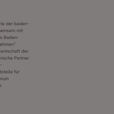
kte der baden-
meinsam mit
mus Baden-
nehmen“.
dentschaft der
ische Partner
-
telle für
rium
r.