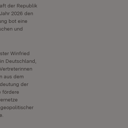
ft der Republik
 Jahr 2026 den
r)
ung bot eine
ischen und
ter Winfried
in Deutschland,
Vertreterinnen
nen aus dem
edeutung der
 fördere
vernetze
 geopolitischer
e.