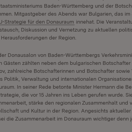
taatsministeriums Baden-Württemberg und der Botscha
mmen. Mitgastgeber des Abends war Bulgarien, das im
xtern:
(Öffnet in neuem Fenste
U-Strategie für den Donauraum
innehat. Die Veranstalt
ustausch, Diskussion und Vernetzung zu aktuellen polit
n Herausforderungen der Region.
der Donausalon von Baden-Württembergs Verkehrsminis
 Gästen zählten neben dem bulgarischen Botschafter 
ov, zahlreiche Botschafterinnen und Botschafter sowie 
us Politik, Verwaltung und internationalen Organisatio
raum. In seiner Rede betonte Minister Hermann die B
ategie, die vor 15 Jahren ins Leben gerufen wurde. Sie
mmenarbeit, stärke den regionalen Zusammenhalt und 
llschaft und Kultur in der Region. Angesichts aktueller
ei die Zusammenarbeit im Donauraum wichtiger denn j