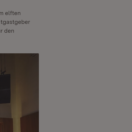
m elften
itgastgeber
ür den