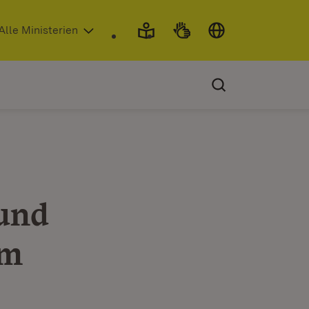
 in neuem Fenster)
Alle Ministerien
 und
im