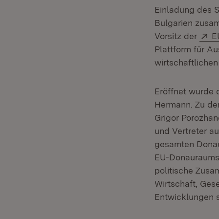
Einladung des S
Bulgarien zusa
E
Vorsitz der
E
Plattform für A
wirtschaftliche
Eröffnet wurde 
Hermann. Zu den
Grigor Porozhan
und Vertreter a
gesamten Donau
EU-Donauraumstr
politische Zusa
Wirtschaft, Gese
Entwicklungen s