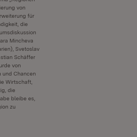
ierung von
rweiterung für
igkeit, die
iumsdiskussion
yara Mincheva
rien), Svetoslav
stian Schäffer
wurde von
en und Chancen
e Wirtschaft,
ig, die
abe bleibe es,
ion zu