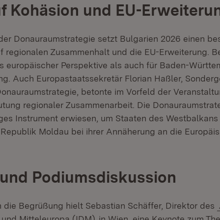
f Kohäsion und EU-Erweiteru
 der Donauraumstrategie setzt Bulgarien 2026 einen b
f regionalen Zusammenhalt und die EU-Erweiterung. 
s europäischer Perspektive als auch für Baden-Württ
g. Auch Europastaatssekretär Florian Haßler, Sonder
Donauraumstrategie, betonte im Vorfeld der Veranstaltu
utung regionaler Zusammenarbeit. Die Donauraumstrat
iges Instrument erwiesen, um Staaten des Westbalkans
 Republik Moldau bei ihrer Annäherung an die Europäi
 und Podiumsdiskussion
 die Begrüßung hielt Sebastian Schäffer, Direktor des
(Öffnet in neuem Fenster)
und Mitteleuropa (IDM)
in Wien, eine Keynote zum Th