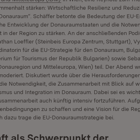
mmenhalt stärken: Wirtschaftliche Resilienz und Reduz
 Donauraum“. Schäffer betonte die Bedeutung der EU-E
iche Entwicklung der Donauraumstaaten und die Notwend
in der Region zu stärken. An der anschließenden Pod
than Loeffler (Steinbeis Europa Zentrum, Stuttgart), V
inatorin für die EU-Strategie für den Donauraum, Bulga
erium für Tourismus der Republik Bulgarien) sowie Seba
e Donauregion und Mitteleuropa, Wien) teil. Der Abend 
moderiert. Diskutiert wurde über die Herausforderung
die Notwendigkeit, die Zusammenarbeit mit Blick auf wi
ismus und Integration im Donauraum. Dabei sei es wicht
Zusammenarbeit auch künftig intensiv fortzuführen. Aufg
enbedingungen zu schaffen und eine Vision für die Reg
h dazu trage die EU-Donauraumstrategie bei.
ft als Schwerpunkt der