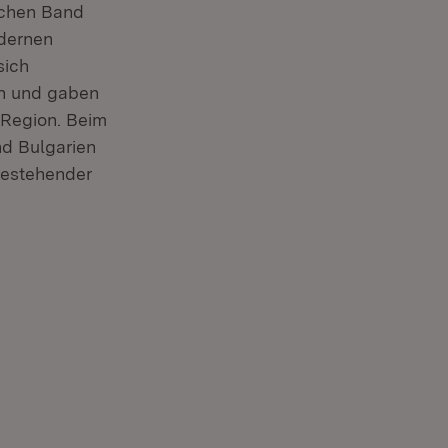
schen Band
odernen
sich
en und gaben
r Region. Beim
d Bulgarien
bestehender