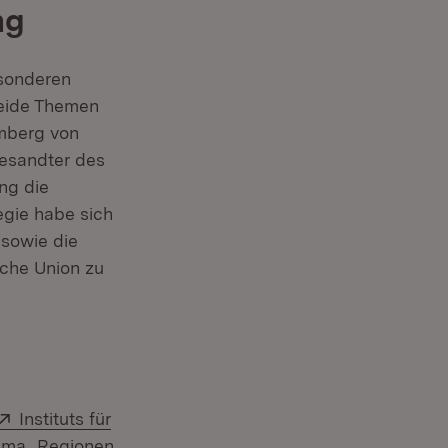
ng
esonderen
Beide Themen
emberg von
gesandter des
ng die
egie habe sich
 sowie die
sche Union zu
Extern:
Instituts für
ema „Regionen