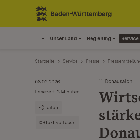
Zum Inhalt springen
Link zur Startseite
Unser Land
Regierung
Service
Startseite
Service
Presse
Pressemitteilu
11. Donausalon
06.03.2026
Wirts
Lesezeit: 3 Minuten
Teilen
stärk
Text vorlesen
Dona