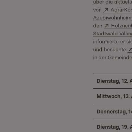
über die aktuel
Extern:
von
AgrarKon
Azubiwohnheim
Extern:
den
Holzneu
Stadtwald Vill
informierte er s
und besuchte
in
der Gemeinde
Dienstag, 12.
Mittwoch, 13.
Donnerstag, 1
Dienstag, 19.