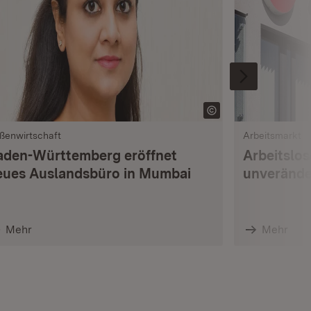
ßenwirtschaft
Arbeitsmarkt
aden-Württemberg eröffnet
Arbeitslo
eues Auslandsbüro in Mumbai
unverände
Mehr
Mehr