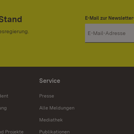
 Stand
E-Mail zur Newslett
esregierung.
Service
dent
Presse
ung
Alle Meldungen
Mediathek
nd Projekte
Publikationen