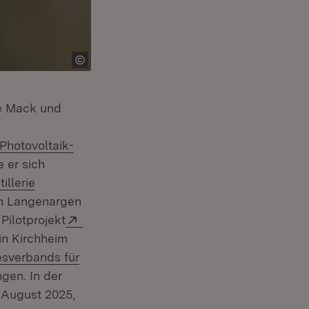
ie Mack und
 neuem Fenster)
-Photovoltaik-
 er sich
ern:
illerie
Öffnet in neuem Fenster)
n Langenargen
Extern:
Pilotprojekt
n:
Öffnet in neuem Fenster)
in Kirchheim
sverbands für
gen. In der
 August 2025,