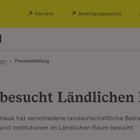
Extern:
Karriere
(Öffnet in neuem Fenster)
Extern:
Beteiligungsportal
(Öffnet
ngen
Pressemitteilung
besucht Ländlichen
 Hauk hat verschiedene landwirtschaftliche Betri
nd Institutionen im Ländlichen Raum besucht.