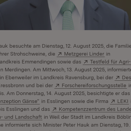
Hauk besuchte am Dienstag, 12. August 2025, die Famil
Extern:
(Öffnet in
hrer Strohschweine, die
Metzgerei Linder
in
Extern:
Landkreis Emmendingen sowie das
Testfeld für Agri
Öffnet in neuem Fenster)
in Merdingen. Am Mittwoch, 13. August 2025, informierte
Ext
in Ebenweiler im Landkreis Ravensburg, bei der
Dest
net in neuem Fenster)
Extern:
(
Kressbronn und bei der
Forschereiforschungsstelle
i
s. Am Donnerstag, 14. August 2025, besichtigte er das 
(Öffnet in neuem Fenster)
Exter
(
nzeption Gänse“
in Esslingen sowie die Firma
LEKI
Extern:
is Esslingen und das
Kompetenzzentrum des Lande
(Öffnet in neuem Fenster)
n- und Landschaft
in Weil der Stadt im Landkreis Böblin
 informierte sich Minister Peter Hauk am Dienstag, 19.