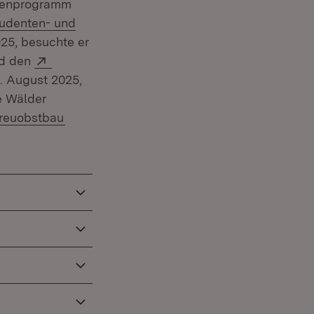
ntenprogramm
tern:
udenten- und
25, besuchte er
Extern:
nd den
. August 2025,
te Wälder
(Öffnet in neuem Fenster)
treuobstbau