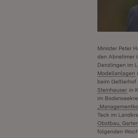
Minister Peter 
den Abnehmer i
Denzlingen im 
(
Modellanlagen
beim Geßlerhof 
(Öff
Steinhauser
in 
im Bodenseekrei
„Managementko
Teck im Landkre
Obstbau, Garte
folgenden Woche