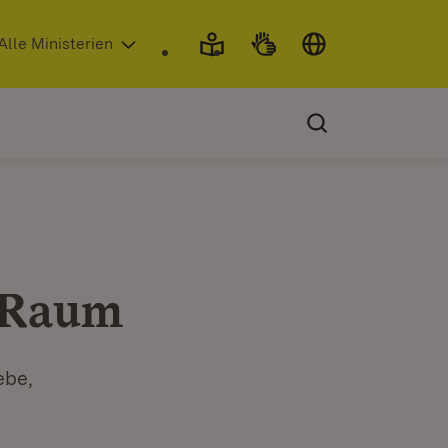
 in neuem Fenster)
Alle Ministerien
 Raum
ebe,