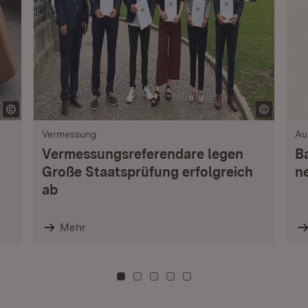
Vermessung
Au
Vermessungsreferendare legen
B
Große Staatsprüfung erfolgreich
n
ab
Mehr
Zu Kachel: 0
Zu Kachel: 3
Zu Kachel: 6
Zu Kachel: 9
Zu Kachel: 12