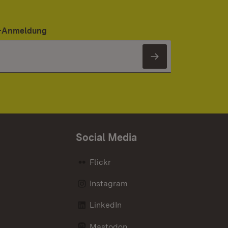
er-Anmeldung
Newsletter 
Social Media
Flickr
Instagram
LinkedIn
Mastodon