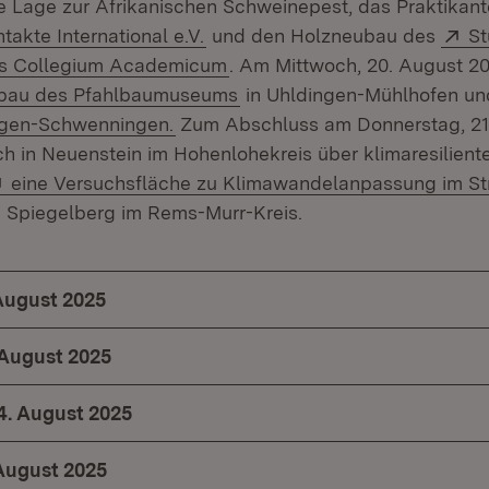
le Lage zur Afrikanischen Schweinepest, das Praktika
(Öffnet in neuem Fenster)
Ex
takte International e.V.
und den Holzneubau des
St
(Öffnet in neuem Fenster)
s Collegium Academicum
. Am Mittwoch, 20. August 20
(Öffnet in neuem Fenster)
bau des Pfahlbaumuseums
in Uhldingen-Mühlhofen u
(Öffnet in neuem Fenster)
ingen-Schwenningen.
Zum Abschluss am Donnerstag, 21
ich in Neuenstein im Hohenlohekreis über klimaresilien
Extern:
eine Versuchsfläche zu Klimawandelanpassung im S
 Spiegelberg im Rems-Murr-Kreis.
 August 2025
 August 2025
4. August 2025
 August 2025