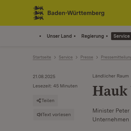
Zum Inhalt springen
Link zur Startseite
Unser Land
Regierung
Service
Startseite
Service
Presse
Pressemitteilu
Ländlicher Raum
21.08.2025
Hauk 
Lesezeit: 45 Minuten
Teilen
Minister Peter
Text vorlesen
Unternehmen u