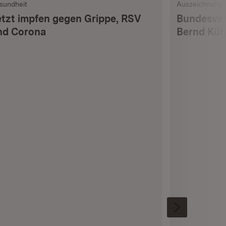
sundheit
Auszeichnung
etzt impfen gegen Grippe, RSV
Bundesverd
nd Corona
Bernd Kü