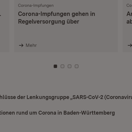
Corona-Impfungen
Co
.
Corona-Impfungen gehen in
A
Regelversorgung über
a
Mehr
Zu Kachel: 0
Zu Kachel: 3
Zu Kachel: 6
Zu Kachel: 9
chlüsse der Lenkungsgruppe „SARS-CoV-2 (Coronavir
ationen rund um Corona in Baden-Württemberg