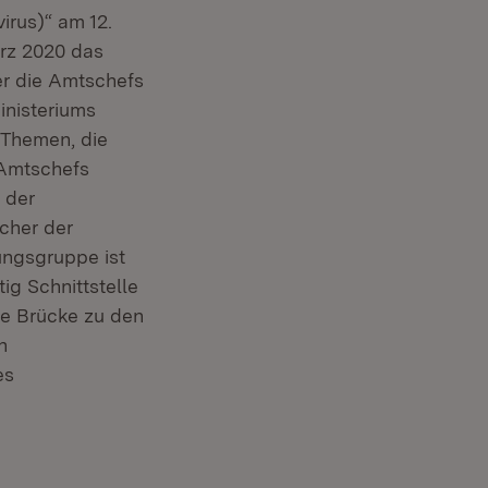
rus)“ am 12.
ärz 2020 das
er die Amtschefs
inisteriums
 Themen, die
 Amtschefs
 der
cher der
ungsgruppe ist
ig Schnittstelle
ie Brücke zu den
n
es