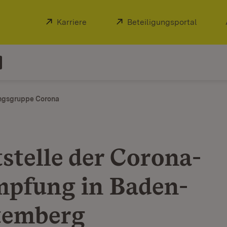
Extern:
Karriere
(Öffnet in neuem Fenster)
Extern:
Beteiligungsportal
(Öffnet
ngsgruppe Corona
tstelle der Corona-
pfung in Baden-
temberg