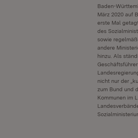
Baden-Württemb
März 2020 auf B
erste Mal getag
des Sozialminist
sowie regelmäßi
andere Minister
hinzu. Als stän
Geschäftsführer
Landesregierung
nicht nur der „k
zum Bund und de
Kommunen im L
Landesverbände
Sozialministeri