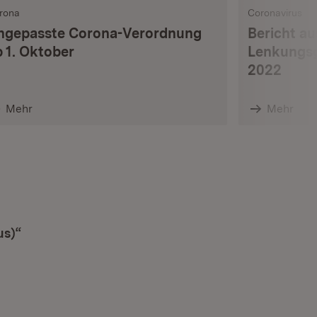
rona
Coronavirus
ngepasste Corona-Verordnung
Bericht au
b 1. Oktober
Lenkungsg
2022
Mehr
Mehr
us)“