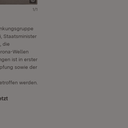
1/1
Lenkungsgruppe
, Staatsminister
, die
orona-Wellen
gen ist in erster
mpfung sowie der
etroffen werden.
etzt