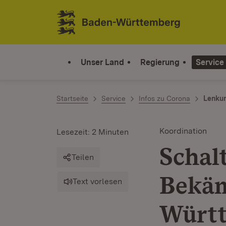
Zum Inhalt springen
Link zur Startseite
Unser Land
Regierung
Service
Startseite
Service
Infos zu Corona
Lenku
Koordination
Lesezeit: 2 Minuten
Schal
Teilen
Bekäm
Text vorlesen
Würt