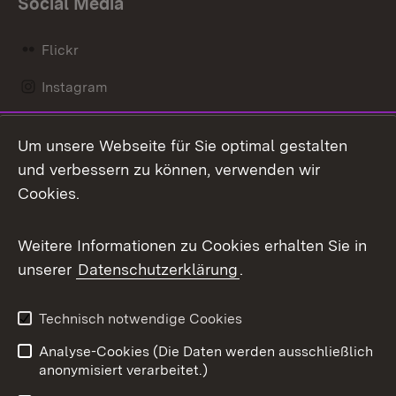
Social Media
Flickr
Instagram
LinkedIn
Um unsere Webseite für Sie optimal gestalten
Mastodon
und verbessern zu können, verwenden wir
Cookies.
Messenger
Social Wall
Weitere Informationen zu Cookies erhalten Sie in
unserer
Datenschutzerklärung
.
X / Twitter
Youtube
Technisch notwendige Cookies
Analyse-Cookies (Die Daten werden ausschließlich
Zum 
anonymisiert verarbeitet.)
Impressum
Kontakt