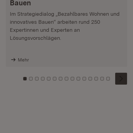
Bauen
Im Strategiedialog „Bezahlbares Wohnen und
innovatives Bauen“ arbeiten rund 250
Expertinnen und Experten an
Lösungsvorschlägen.
Mehr
Zu Kachel: 0
Zu Kachel: 1
Zu Kachel: 2
Zu Kachel: 3
Zu Kachel: 4
Zu Kachel: 5
Zu Kachel: 6
Zu Kachel: 7
Zu Kachel: 8
Zu Kachel: 9
Zu Kachel: 10
Zu Kachel: 11
Zu Kachel: 12
Zu Kachel: 1
Zu Kachel