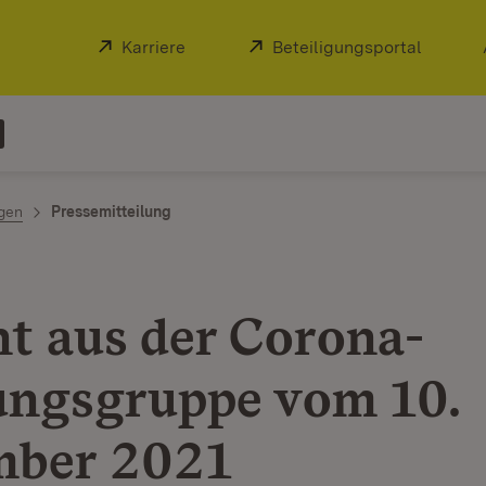
Extern:
Karriere
(Öffnet in neuem Fenster)
Extern:
Beteiligungsportal
(Öffnet
ngen
Pressemitteilung
ht aus der Corona-
ngsgruppe vom 10.
mber 2021