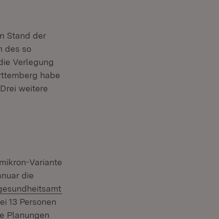
en Stand der
n des so
die Verlegung
ürttemberg habe
Drei weitere
mikron-Variante
anuar die
(Öffnet in neuem Fenster)
gesundheitsamt
ei 13 Personen
re Planungen