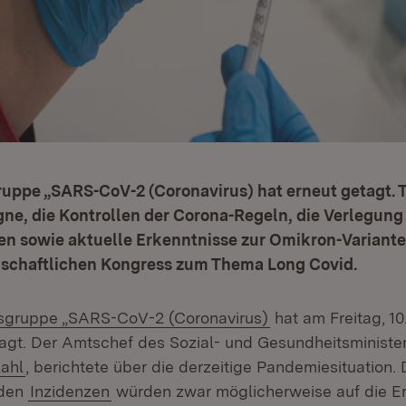
uppe „SARS-CoV-2 (Coronavirus) hat erneut getagt.
ne, die Kontrollen der Corona-Regeln, die Verlegung
en sowie aktuelle Erkenntnisse zur Omikron-Variante
nschaftlichen Kongress zum Thema Long Covid.
(Öffnet in neuem F
gruppe „SARS-CoV-2 (Coronavirus)
hat am Freitag, 1
tagt. Der Amtschef des Sozial- und Gesundheitsministe
(Öffnet in neuem Fenster)
ahl
, berichtete über die derzeitige Pandemiesituation. 
nden
Inzidenzen
würden zwar möglicherweise auf die Er