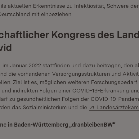
ls aktuellen Erkenntnisse zu Infektiosität, Schwere de
Deutschland mit einbeziehen.
haftlicher Kongress des Lan
vid
l im Januar 2022 stattfinden und dazu beitragen, den a
nd die vorhandenen Versorgungsstrukturen und Aktivit
llen. Ziel ist es, möglichen weiteren Forschungsbedarf 
en und indirekten Folgen einer COVID-19-Erkrankung un
arf zu gesundheitlichen Folgen der COVID-19-Pandemi
Extern:
rden das Sozialministerium und die
Landesärzteka
ne in Baden-Württemberg „dranbleibenBW“
(Öffnet 