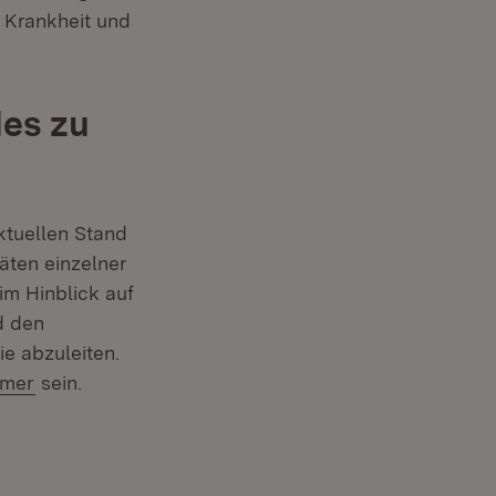
r Krankheit und
des zu
ktuellen Stand
äten einzelner
im Hinblick auf
d den
e abzuleiten.
(Öffnet in neuem Fenster)
mmer
sein.
in neuem Fenster)