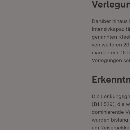
Verlegun
Darüber hinaus 
Intensivkapazit
genannten Klee
von weiteren 20
man bereits 15 
Verlegungen sei
Erkenntn
Die Lenkungsgru
(B1.1.529), die 
dominierende V
wurden bislang 
um Reiserückkeh