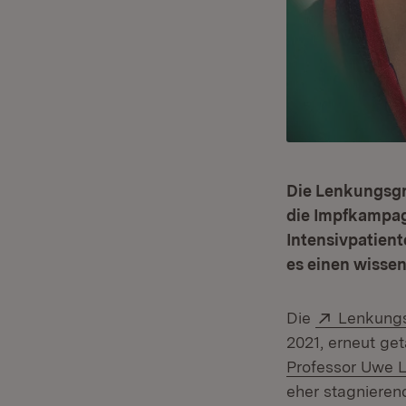
Die Lenkungsgr
die Impfkampag
Intensivpatient
es einen wisse
Extern:
Die
Lenkungs
2021, erneut ge
Professor Uwe L
eher stagniere