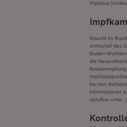
Plateaus hindeut
Impfkam
Sowohl im Bund
Amtschef des So
Baden-Württemb
die Gesamtbevöl
Boosterimpfung 
Impfstützpunkte
bei den Betrieb
Informationen 
abrufbar unter
Kontroll