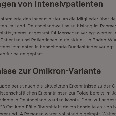
gen von Intensivpatienten
informierte das Innenministerium die Mitglieder über d
äten im Land. Deutschlandweit seien bislang im Rahme
blattsystems insgesamt 94 Menschen verlegt worden, 
 Patienten und Patientinnen laufe aktuell. In Baden-W
Intensivpatienten in benachbarte Bundesländer verlegt. 
en für heute geplant.
isse zur Omikron-Variante
ppe beriet auch die aktuellsten Erkenntnisse zu der O
wissenschaftlichen Erkenntnissen zur Folge bereits im J
Extern:
ariante in Deutschland werden könnte. Dem
Landes
23 Omikron-Fälle übermittelt; davon handelte es sich b
rer und 14 Personen waren vollständig geimpft. Weite