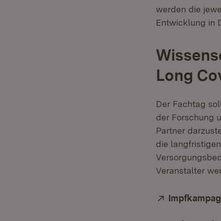
werden die jewei
Entwicklung in 
Wissensc
Long Co
Der Fachtag sol
der Forschung u
Partner darzuste
die langfristig
Versorgungsbed
Veranstalter we
Extern:
Impfkampag