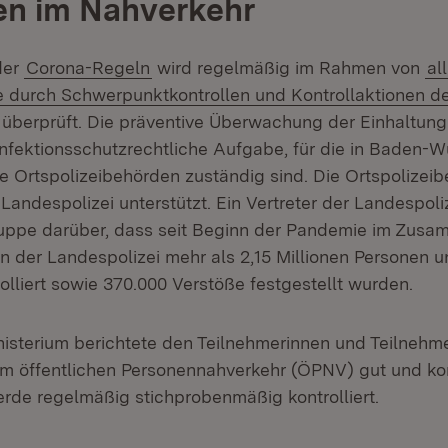
en im Nahverkehr
der
Corona-Regeln
wird regelmäßig im Rahmen von
al
e durch Schwerpunktkontrollen und Kontrollaktionen d
überprüft. Die präventive Überwachung der Einhaltung
 infektionsschutzrechtliche Aufgabe, für die in Baden-
ie Ortspolizeibehörden zuständig sind. Die Ortspolize
Landespolizei unterstützt. Ein Vertreter der Landespoliz
uppe darüber, dass seit Beginn der Pandemie im Zus
on der Landespolizei mehr als 2,15 Millionen Personen 
olliert sowie 370.000 Verstöße festgestellt wurden.
isterium berichtete den Teilnehmerinnen und Teilnehme
 öffentlichen Personennahverkehr (ÖPNV) gut und konf
erde regelmäßig stichprobenmäßig kontrolliert.