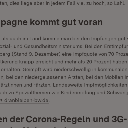
en, dies liege aber in jedem Fall viel zu hoch, so Lahl.
pagne kommt gut voran
 als auch im Land komme man bei den Impfungen gut v
zial- und Gesundheitsministeriums. Bei den Erstimpfun
erg (Stand 9. Dezember) eine Impfquote von 70 Proz
kerung knapp erreicht und mehr als 20 Prozent haben 
erhalten. Geimpft wird niederschwellig in kommunalen
n, bei den niedergelassenen Ärzten, bei den Mobilen 
särztinnen und -ärzten. Landesweite Impfmöglichkeiten
auch zu Spezialthemen wie Kinderimpfung und Schwang
Extern:
(Öffnet in neuem Fenster)
dranbleiben-bw.de
.
en der Corona-Regeln und 3G-