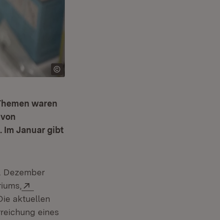
 Themen waren
 von
. Im Januar gibt
enster)
0. Dezember
Extern:
riums,
Die aktuellen
reichung eines