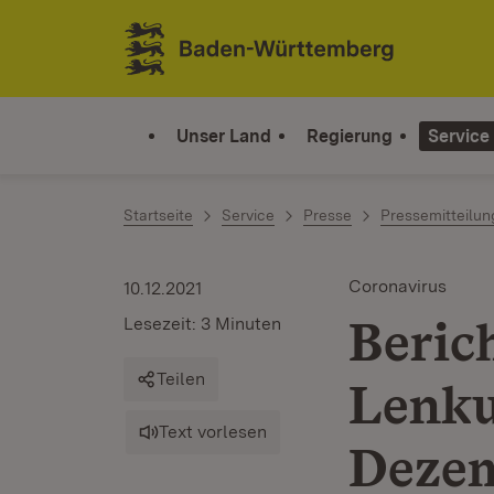
Zum Inhalt springen
Link zur Startseite
Unser Land
Regierung
Service
Startseite
Service
Presse
Pressemitteilu
Coronavirus
10.12.2021
Beric
Lesezeit: 3 Minuten
Teilen
Lenku
Text vorlesen
Deze