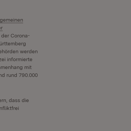
lgemeinen
er
 der Corona-
Württemberg
ibehörden werden
ei informierte
ammenhang mit
und rund 790.000
rn, dass die
liktfrei