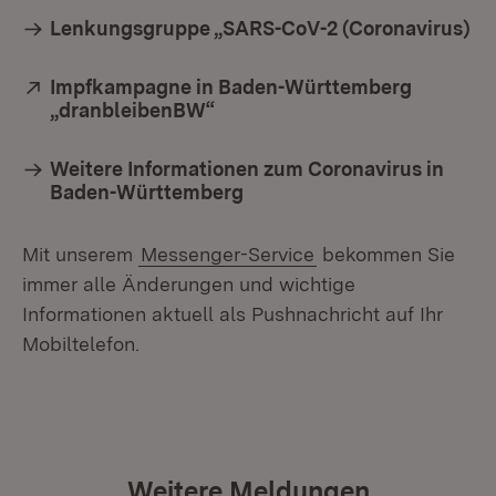
Lenkungsgruppe „SARS-CoV-2 (Coronavirus)
Extern:
Impfkampagne in Baden-Württemberg
„dranbleibenBW“
(Öffnet in neuem Fenster)
Weitere Informationen zum Coronavirus in
Baden-Württemberg
Mit unserem
Messenger-Service
bekommen Sie
immer alle Änderungen und wichtige
Informationen aktuell als Pushnachricht auf Ihr
Mobiltelefon.
Weitere Meldungen