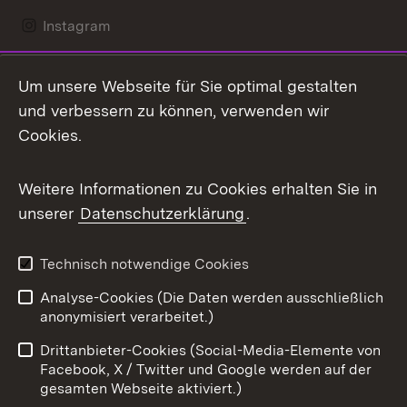
Instagram
LinkedIn
Um unsere Webseite für Sie optimal gestalten
Mastodon
und verbessern zu können, verwenden wir
Cookies.
Messenger
Social Wall
Weitere Informationen zu Cookies erhalten Sie in
unserer
Datenschutzerklärung
.
X / Twitter
Youtube
Technisch notwendige Cookies
Analyse-Cookies (Die Daten werden ausschließlich
Zum 
anonymisiert verarbeitet.)
Impressum
Kontakt
Drittanbieter-Cookies (Social-Media-Elemente von
Benutzungshinweise
Barrierefreiheit
Facebook, X / Twitter und Google werden auf der
gesamten Webseite aktiviert.)
Datenschutz
Cookies