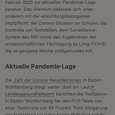
Februar 2022 zur aktuellen Pandemie-Lage
beraten. Das Gremium befasste sich unter
anderem mit der einrichtungsbezogenen
Impfpflicht, der Corona-Situation an Schulen, der
Kontrolle von Teststellen, dem Surveillance-
System des RKI sowie den Ergebnissen der
wissenschaftlichen Fachtagung zu Long-COVID,
die vergangene Woche stattgefunden hat.
Aktuelle Pandemie-Lage
Die
Zahl der Corona-Neuinfektionen
in Baden-
Extern:
Württemberg steigt weiter stark an. Laut
(Öffnet in neuem Fenster)
Landesgesundheitsamt
berichten die Testlabore
in Baden-Württemberg bei den PCR-Tests von
einer Positivrate von 49 Prozent. Trotz Steigerung
der Testzahlen sei jeder zweite PCR-Test positiv.