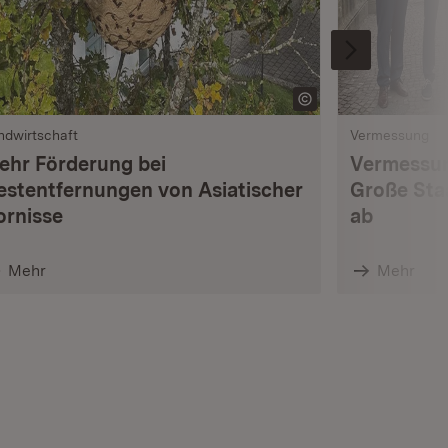
ndwirtschaft
Vermessung
ehr Förderung bei
Vermessun
estentfernungen von Asiatischer
Große Sta
ornisse
ab
Mehr
Mehr