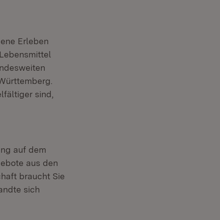
gene Erleben
-Lebensmittel
andesweiten
Württemberg.
fältiger sind,
tung auf dem
ngebote aus den
haft braucht Sie
andte sich