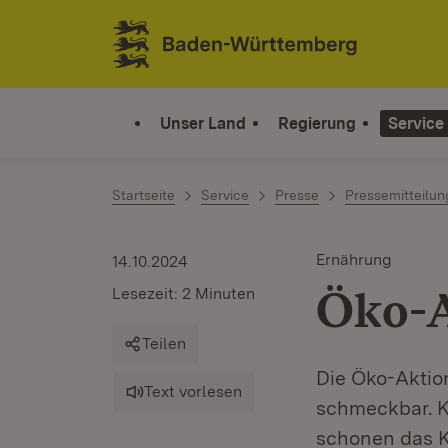
Zum Inhalt springen
Link zur Startseite
Unser Land
Regierung
Service
Startseite
Service
Presse
Pressemitteilu
Ernährung
14.10.2024
Öko-
Lesezeit: 2 Minuten
Teilen
Die Öko-Aktio
Text vorlesen
schmeckbar. K
schonen das K