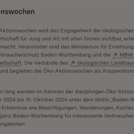
onswochen
Aktionswochen wird das Engagement der ökologischen
tschaft für Jung und Alt mit allen Sinnen sichtbar, erl
macht. Veranstalter sind das Ministerium für Ernährung
Exter
rbraucherschutz Baden-Württemberg und die
MBW
(Öffnet in neuem Fenster)
Extern:
ellschaft
. Die Verbände des
ökologischen Landbau
 und begleiten die Öko-Aktionswochen als Kooperations
 lang werden im Rahmen der diesjährigen Öko-Akti
r 2024 bis 31. Oktober 2024 unter dem Motto „Baden-
io-Erlebnisse wie Besichtigungen, Wanderungen, Kochk
 ganz Baden-Württemberg für interessierte Verbrauche
angeboten.