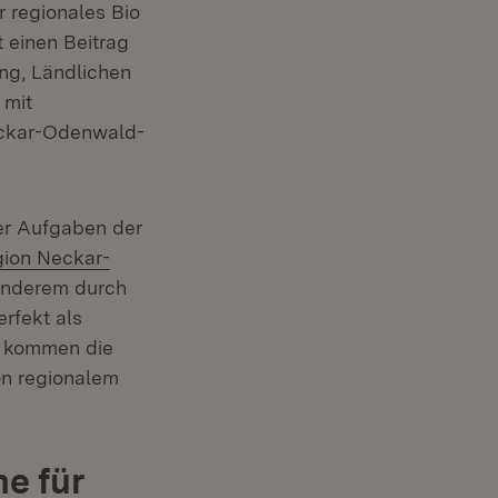
r regionales Bio
t einen Beitrag
ng, Ländlichen
 mit
eckar-Odenwald-
der Aufgaben der
ter)
gion Neckar-
 anderem durch
neuem Fenster)
erfekt als
n kommen die
on regionalem
e für