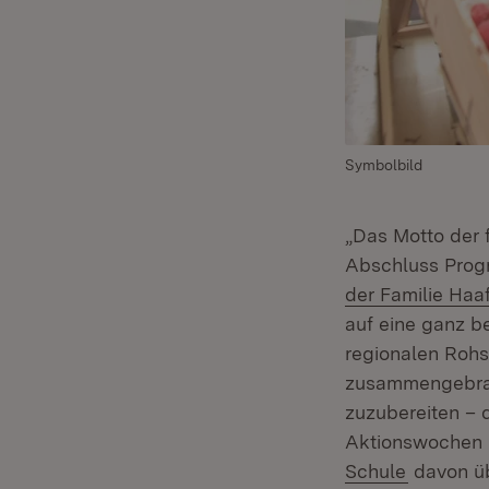
Symbolbild
„Das Motto der 
Abschluss Prog
der Familie Haa
auf eine ganz b
regionalen Rohs
zusammengebrach
zuzubereiten – 
Aktionswochen 
(Öffnet i
Schule
davon üb