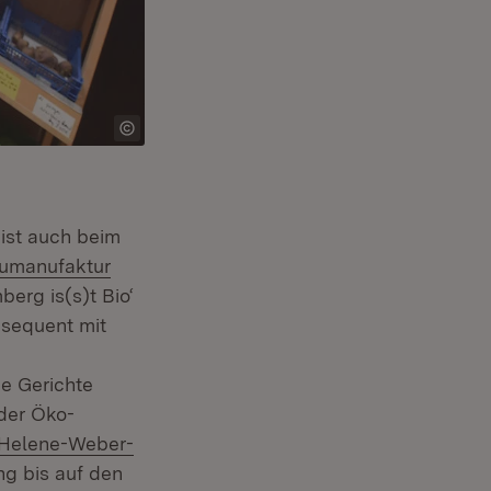
r)
ist auch beim
ern:
fumanufaktur
erg is(s)t Bio‘
nsequent mit
e Gerichte
 der Öko-
Extern:
Helene-Weber-
g bis auf den