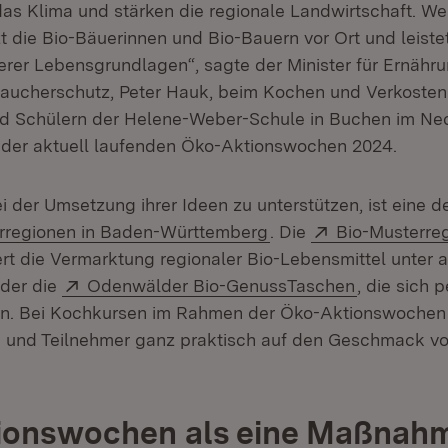
das Klima und stärken die regionale Landwirtschaft. We
zt die Bio-Bäuerinnen und Bio-Bauern vor Ort und leiste
rer Lebensgrundlagen“, sagte der Minister für Ernähru
aucherschutz, Peter Hauk, beim Kochen und Verkosten
nd Schülern der Helene-Weber-Schule in Buchen im N
h der aktuell laufenden Öko-Aktionswochen 2024.
 der Umsetzung ihrer Ideen zu unterstützen, ist eine 
(Öffnet in neuem Fens
Extern:
rregionen in Baden-Württemberg
. Die
Bio-Musterre
et in neuem Fenster)
rt die Vermarktung regionaler Bio-Lebensmittel unter
Extern:
(Öffnet in 
oder die
Odenwälder Bio-GenussTaschen
, die sich p
n. Bei Kochkursen im Rahmen der Öko-Aktionswoche
n und Teilnehmer ganz praktisch auf den Geschmack v
ionswochen als eine Maßnahm