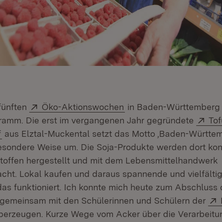
Extern:
(Öffnet in neuem Fenste
fünften
Öko-Aktionswochen
in Baden-Württemberg 
Ext
ramm. Die erst im vergangenen Jahr gegründete
To
(Öffnet in neuem Fenster)
f
aus Elztal-Muckental setzt das Motto ‚Baden-Württemb
esondere Weise um. Die Soja-Produkte werden dort ko
toffen hergestellt und mit dem Lebensmittelhandwerk
t. Lokal kaufen und daraus spannende und vielfältig
das funktioniert. Ich konnte mich heute zum Abschluss
gemeinsam mit den Schülerinnen und Schülern der
n neuem Fenster)
erzeugen. Kurze Wege vom Acker über die Verarbeitun