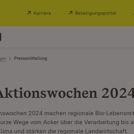
Extern:
Karriere
(Öffnet in neuem Fenster)
Extern:
Beteiligungsportal
(Öffnet
ngen
Pressemitteilung
Aktionswochen 202
nswochen 2024 machen regionale Bio-Lebensmitt
urze Wege vom Acker über die Verarbeitung bis au
lima und stärken die regionale Landwirtschaft.