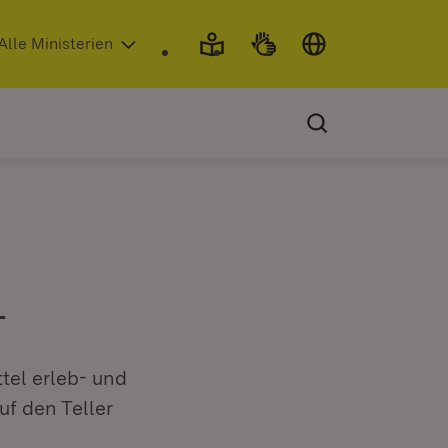
 in neuem Fenster)
Alle Ministerien
4
el erleb- und
f den Teller