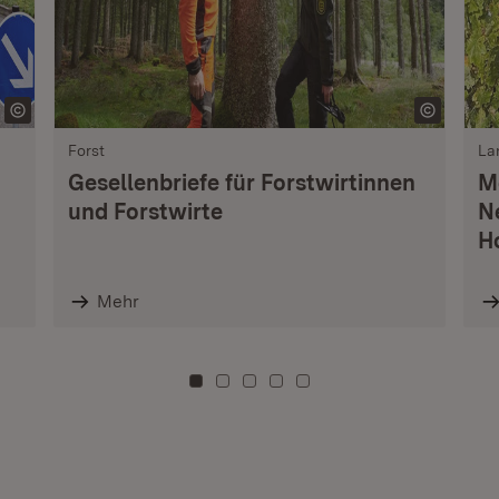
Forst
La
Gesellenbriefe für Forstwirtinnen
M
und Forstwirte
N
H
Mehr
Zu Kachel: 0
Zu Kachel: 3
Zu Kachel: 6
Zu Kachel: 9
Zu Kachel: 12