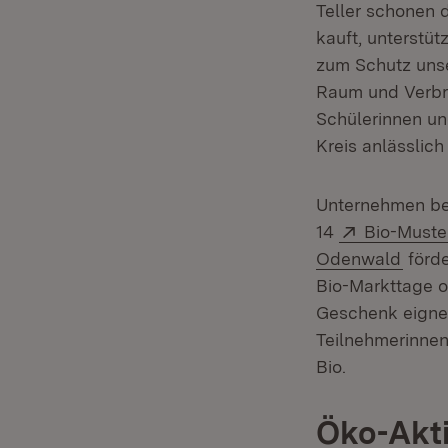
Teller schonen 
kauft, unterstüt
zum Schutz unse
Raum und Verbr
Schülerinnen u
Kreis anlässlic
Unternehmen bei
Extern:
14
Bio-Muste
(Öffn
Odenwald
förde
Bio-Markttage 
Geschenk eigne
Teilnehmerinne
Bio.
Öko-Akt