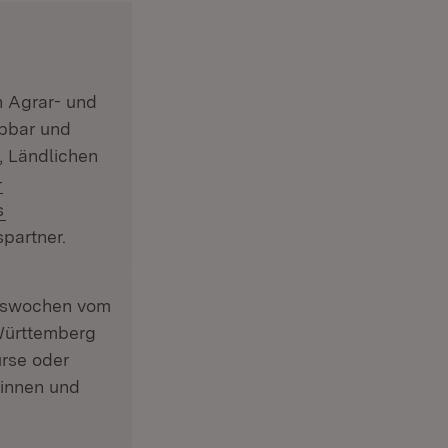
 Agrar- und
ebbar und
, Ländlichen
n:
-
(Öffnet in neuem Fenster)
s
partner.
onswochen vom
Württemberg
urse oder
rinnen und