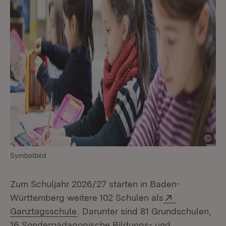
Symbolbild
Zum Schuljahr 2026/27 starten in Baden-
Extern:
Württemberg weitere 102 Schulen als
(Öffnet in neuem Fenster)
Ganztagsschule
. Darunter sind 81 Grundschulen,
16 Sonderpädagogische Bildungs- und