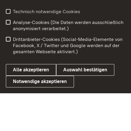
Youtube
Technisch notwendige Cookies
Analyse-Cookies (Die Daten werden ausschließlich
Zum 
anonymisiert verarbeitet.)
Impressum
Kontakt
Drittanbieter-Cookies (Social-Media-Elemente von
Benutzungshinweise
Barrierefreiheit
Facebook, X / Twitter und Google werden auf der
gesamten Webseite aktiviert.)
Datenschutz
Cookies
Alle akzeptieren
Auswahl bestätigen
Notwendige akzeptieren
Link zum Landesportal