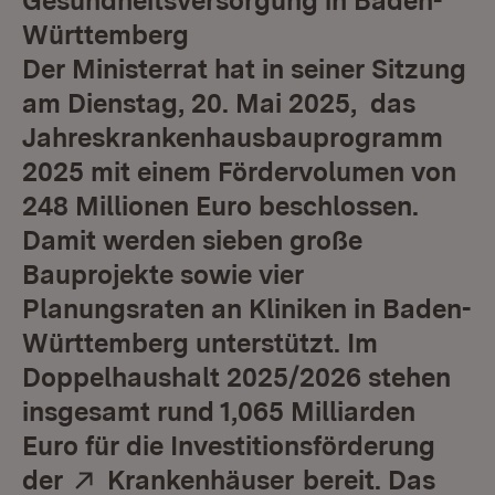
Gesundheitsversorgung in Baden-
Württemberg
Der Ministerrat hat in seiner Sitzung
am Dienstag, 20. Mai 2025, das
Jahreskrankenhausbauprogramm
2025 mit einem Fördervolumen von
248 Millionen Euro beschlossen.
Damit werden sieben große
Bauprojekte sowie vier
Planungsraten an Kliniken in Baden-
Württemberg unterstützt. Im
Doppelhaushalt 2025/2026 stehen
insgesamt rund 1,065 Milliarden
Euro für die Investitionsförderung
Extern:
(Öffnet in neuem
der
Krankenhäuser
bereit. Das