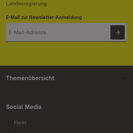
Landesregierung.
E-Mail zur Newsletter-Anmeldung
News
Themenübersicht
Social Media
Flickr