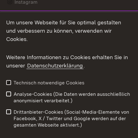
Instagram
LinkedIn
Um unsere Webseite für Sie optimal gestalten
Mastodon
und verbessern zu können, verwenden wir
Cookies.
Messenger
Social Wall
Weitere Informationen zu Cookies erhalten Sie in
unserer
Datenschutzerklärung
.
X / Twitter
Youtube
Technisch notwendige Cookies
Analyse-Cookies (Die Daten werden ausschließlich
Zum 
anonymisiert verarbeitet.)
Impressum
Kontakt
Drittanbieter-Cookies (Social-Media-Elemente von
Benutzungshinweise
Barrierefreiheit
Facebook, X / Twitter und Google werden auf der
gesamten Webseite aktiviert.)
Datenschutz
Cookies