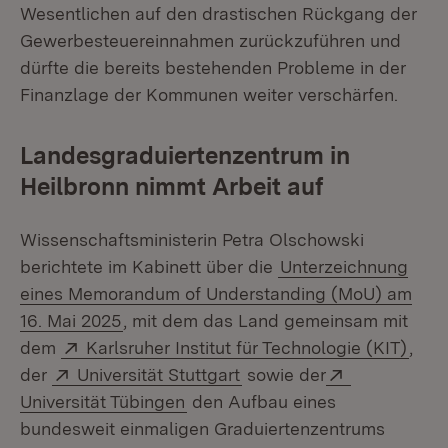
Wesentlichen auf den drastischen Rückgang der
Gewerbesteuereinnahmen zurückzuführen und
dürfte die bereits bestehenden Probleme in der
Finanzlage der Kommunen weiter verschärfen.
Landesgraduiertenzentrum in
Heilbronn nimmt Arbeit auf
Wissenschaftsministerin Petra Olschowski
berichtete im Kabinett über die
Unterzeichnung
eines Memorandum of Understanding (MoU) am
16. Mai 2025
, mit dem das Land gemeinsam mit
Extern:
(Öff
dem
Karlsruher Institut für Technologie (KIT)
,
Extern:
(Öffnet in neuem Fenster
Extern:
der
Universität Stuttgart
sowie der
(Öffnet in neuem Fenster)
Universität Tübingen
den Aufbau eines
bundesweit einmaligen Graduiertenzentrums