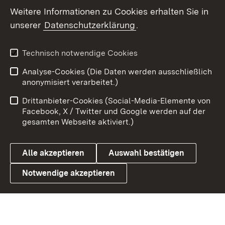
Social Wall
Weitere Informationen zu Cookies erhalten Sie in
unserer
Datenschutzerklärung
.
X / Twitter
Youtube
Technisch notwendige Cookies
Analyse-Cookies (Die Daten werden ausschließlich
Zum 
anonymisiert verarbeitet.)
Impressum
Kontakt
Drittanbieter-Cookies (Social-Media-Elemente von
Benutzungshinweise
Barrierefreiheit
Facebook, X / Twitter und Google werden auf der
gesamten Webseite aktiviert.)
Datenschutz
Cookies
Alle akzeptieren
Auswahl bestätigen
Notwendige akzeptieren
Link zum Landesportal