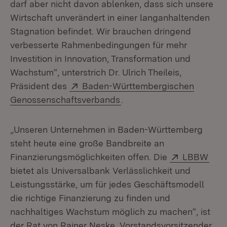
darf aber nicht davon ablenken, dass sich unsere
Wirtschaft unverändert in einer langanhaltenden
Stagnation befindet. Wir brauchen dringend
verbesserte Rahmenbedingungen für mehr
Investition in Innovation, Transformation und
Wachstum“, unterstrich Dr. Ulrich Theileis,
Extern:
Präsident des
Baden-Württembergischen
(Öffnet in neuem Fenster)
Genossenschaftsverbands
.
„Unseren Unternehmen in Baden-Württemberg
steht heute eine große Bandbreite an
Extern:
(Öff
Finanzierungsmöglichkeiten offen. Die
LBBW
bietet als Universalbank Verlässlichkeit und
Leistungsstärke, um für jedes Geschäftsmodell
die richtige Finanzierung zu finden und
nachhaltiges Wachstum möglich zu machen“, ist
der Rat von Rainer Neske, Vorstandsvorsitzender