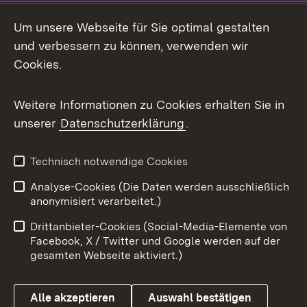
LinkedIn
Um unsere Webseite für Sie optimal gestalten
Mastodon
und verbessern zu können, verwenden wir
Cookies.
Messenger
Social Wall
Weitere Informationen zu Cookies erhalten Sie in
unserer
Datenschutzerklärung
.
X / Twitter
Youtube
Technisch notwendige Cookies
Analyse-Cookies (Die Daten werden ausschließlich
Zum 
anonymisiert verarbeitet.)
Impressum
Kontakt
Drittanbieter-Cookies (Social-Media-Elemente von
Benutzungshinweise
Barrierefreiheit
Facebook, X / Twitter und Google werden auf der
gesamten Webseite aktiviert.)
Datenschutz
Cookies
Alle akzeptieren
Auswahl bestätigen