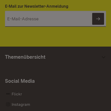
E-Mail zur Newsletter-Anmeldung
News
Themenübersicht
Social Media
Flickr
Instagram