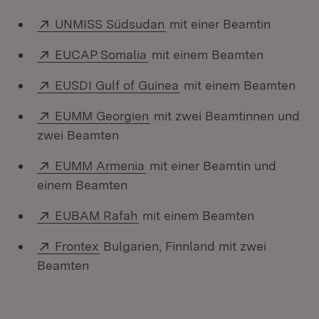
Extern:
(Öffnet in neuem Fenster)
UNMISS Südsudan
mit einer Beamtin
Extern:
(Öffnet in neuem Fenster)
EUCAP Somalia
mit einem Beamten
Extern:
(Öffnet in neuem Fenste
EUSDI Gulf of Guinea
mit einem Beamten
Extern:
(Öffnet in neuem Fenster)
EUMM Georgien
mit zwei Beamtinnen und
zwei Beamten
Extern:
(Öffnet in neuem Fenster)
EUMM Armenia
mit einer Beamtin und
einem Beamten
Extern:
(Öffnet in neuem Fenster)
EUBAM Rafah
mit einem Beamten
Extern:
(Öffnet in neuem Fenster)
Frontex
Bulgarien, Finnland mit zwei
Beamten