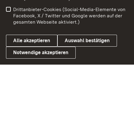
Impressum
Kontakt
Drittanbieter-Cookies (Social-Media-Elemente von
Benutzungshinweise
Barrierefreiheit
Facebook, X / Twitter und Google werden auf der
gesamten Webseite aktiviert.)
Datenschutz
Cookies
Alle akzeptieren
Auswahl bestätigen
Notwendige akzeptieren
Link zum Landesportal