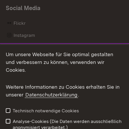
Social Media
Flickr
Instagram
LinkedIn
Um unsere Webseite für Sie optimal gestalten
Mastodon
und verbessern zu können, verwenden wir
Cookies.
Messenger
Social Wall
Weitere Informationen zu Cookies erhalten Sie in
unserer
Datenschutzerklärung
.
X / Twitter
Youtube
Technisch notwendige Cookies
Analyse-Cookies (Die Daten werden ausschließlich
Zum 
anonymisiert verarbeitet.)