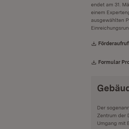
endet am 31. Mä
einem Experten
ausgewählten Pr
Einreichungsrun
Download:
Förderaufru
Download:
Formular Pr
Gebäud
Der sogenannt
Zentrum der 
Umgang mit B