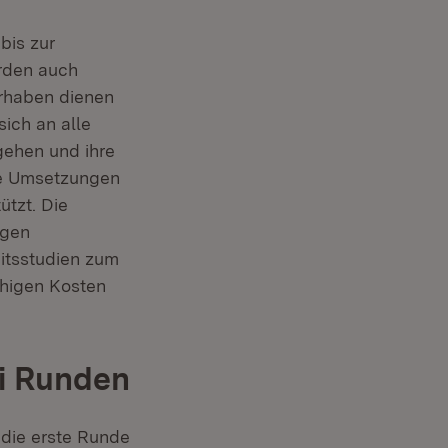
bis zur
rden auch
orhaben dienen
ich an alle
ugehen und ihre
che Umsetzungen
ützt. Die
igen
eitsstudien zum
ähigen Kosten
ei Runden
 die erste Runde