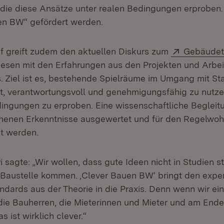
 die diese Ansätze unter realen Bedingungen erproben.
en BW“ gefördert werden.
Extern:
uf greift zudem den aktuellen Diskurs zum
Gebäudet
iesen mit den Erfahrungen aus den Projekten und Arbe
s. Ziel ist es, bestehende Spielräume im Umgang mit S
, verantwortungsvoll und genehmigungsfähig zu nutze
ingungen zu erproben. Eine wissenschaftliche Begleitun
nenen Erkenntnisse ausgewertet und für den Regelwo
t werden.
i sagte: „Wir wollen, dass gute Ideen nicht in Studien s
 Baustelle kommen. ,Clever Bauen BW‘ bringt den expe
dards aus der Theorie in die Praxis. Denn wenn wir ei
e: die Bauherren, die Mieterinnen und Mieter und am End
 ist wirklich clever.“