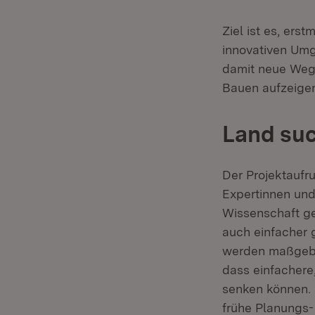
Ziel ist es, er
innovativen Um
damit neue Wege
Bauen aufzeige
Land suc
Der Projektaufr
Expertinnen un
Wissenschaft g
auch einfacher 
werden maßgebli
dass einfachere
senken können. 
frühe Planungs-