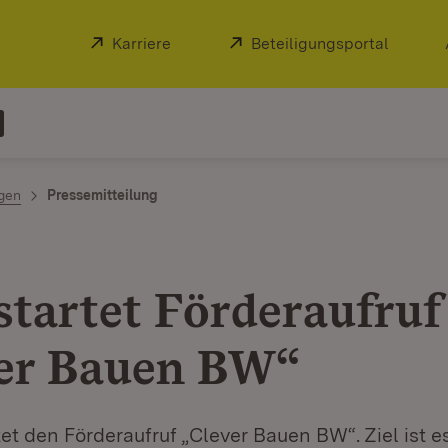
Extern:
Karriere
(Öffnet in neuem Fenster)
Extern:
Beteiligungsportal
(Öffnet
ngen
Pressemitteilung
startet Förderaufruf
er Bauen BW“
et den Förderaufruf „Clever Bauen BW“. Ziel ist es