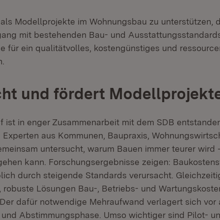
stmals Modellprojekte im Wohnungsbau zu unterstützen, d
gang mit bestehenden Bau- und Ausstattungsstandard
 für ein qualitätvolles, kostengünstiges und ressour
n.
ht und fördert Modellprojekt
uf ist in enger Zusammenarbeit mit dem SDB entstande
d Experten aus Kommunen, Baupraxis, Wohnungswirtsc
emeinsam untersucht, warum Bauen immer teurer wird 
gehen kann. Forschungsergebnisse zeigen: Baukosten
ch durch steigende Standards verursacht. Gleichzeitig
, robuste Lösungen Bau-, Betriebs- und Wartungskoste
Der dafür notwendige Mehraufwand verlagert sich vor a
 und Abstimmungsphase. Umso wichtiger sind Pilot- u