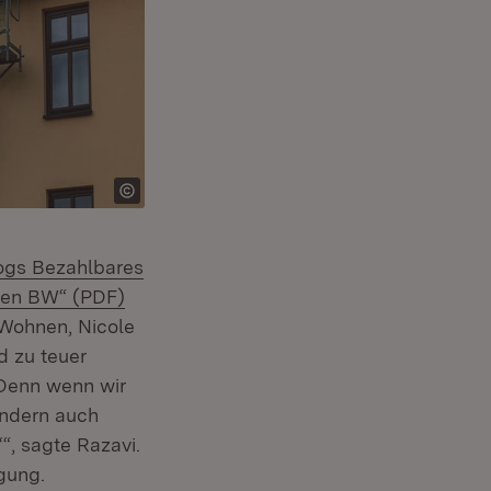
logs Bezahlbares
auen BW“ (PDF)
 Wohnen, Nicole
d zu teuer
 Denn wenn wir
ondern auch
“, sagte Razavi.
ügung.