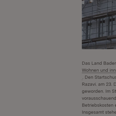
Das Land Baden
Wohnen und inn
(Öffnet in neue
. Den Startschu
Razavi. am 23. D
geworden. Im St
vorausschauend 
Betriebskosten 
Insgesamt stehe