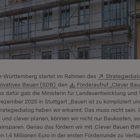
Extern:
-Württemberg startet im Rahmen des
Strategiedia
(Öffnet in neuem Fenster)
Download:
ovatives Bauen (SDB)
den
Förderaufruf „Clever B
m Fenster)
ss dafür gab die Ministerin für Landesentwicklung und
ezember 2025 in Stuttgart „Bauen ist zu kompliziert un
rategiedialog haben wir erkannt: Das muss nicht sein.
und clever planen, können wir nicht nur Baukosten, s
einsparen. Genau das fördern wir mit ,Clever Bauen BW‘
n 1,4 Millionen Euro in der ersten Förderrunde zu Verf