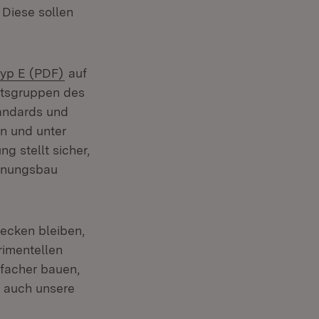
 Diese sollen
(Öffnet in neuem Fenster)
yp E (PDF)
auf
itsgruppen des
tandards und
n und unter
g stellt sicher,
hnungsbau
tecken bleiben,
rimentellen
nfacher bauen,
e auch unsere