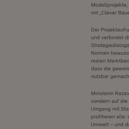
Modellprojekte,
mit „Clever Bau
Der Projektaufr
und verbindet d
Strategiedialog
Normen bewusst
realen Marktbed
dass die gewon
nutzbar gemach
Ministerin Razav
sondern auf die
Umgang mit Stan
profitieren all
Umwelt – und das