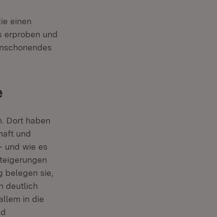
ie einen
s erproben und
censchonendes
e
n. Dort haben
haft und
– und wie es
steigerungen
 belegen sie,
n deutlich
llem in die
nd