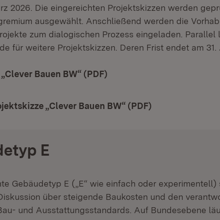
rz 2026. Die eingereichten Projektskizzen werden gepr
gremium ausgewählt. Anschließend werden die Vorhab
ojekte zum dialogischen Prozess eingeladen. Parallel l
de für weitere Projektskizzen. Deren Frist endet am 31.
f „Clever Bauen BW“ (PDF)
(Öffnet in neuem Fenster)
ojektskizze „Clever Bauen BW“ (PDF)
(Öffnet in neuem
etyp E
e Gebäudetyp E („E“ wie einfach oder experimentell) 
Diskussion über steigende Baukosten und den verantw
au- und Ausstattungsstandards. Auf Bundesebene läuf