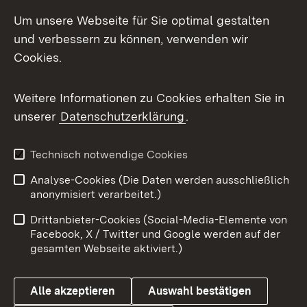
LinkedIn
Um unsere Webseite für Sie optimal gestalten
Mastodon
und verbessern zu können, verwenden wir
Cookies.
Messenger
Social Wall
Weitere Informationen zu Cookies erhalten Sie in
unserer
Datenschutzerklärung
.
X / Twitter
Youtube
Technisch notwendige Cookies
Analyse-Cookies (Die Daten werden ausschließlich
Zum 
anonymisiert verarbeitet.)
Impressum
Kontakt
Drittanbieter-Cookies (Social-Media-Elemente von
Benutzungshinweise
Barrierefreiheit
Facebook, X / Twitter und Google werden auf der
gesamten Webseite aktiviert.)
Datenschutz
Cookies
Alle akzeptieren
Auswahl bestätigen