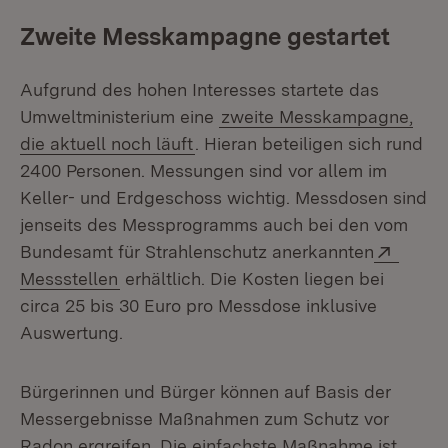
Zweite Messkampagne gestartet
Aufgrund des hohen Interesses startete das
Umweltministerium eine
zweite Messkampagne,
die aktuell noch läuft
. Hieran beteiligen sich rund
2400 Personen. Messungen sind vor allem im
Keller- und Erdgeschoss wichtig. Messdosen sind
jenseits des Messprogramms auch bei den vom
Extern
Bundesamt für Strahlenschutz anerkannten
(Öffnet in neuem Fenster)
Messstellen
erhältlich. Die Kosten liegen bei
circa 25 bis 30 Euro pro Messdose inklusive
Auswertung.
Bürgerinnen und Bürger können auf Basis der
Messergebnisse Maßnahmen zum Schutz vor
Radon ergreifen. Die einfachste Maßnahme ist