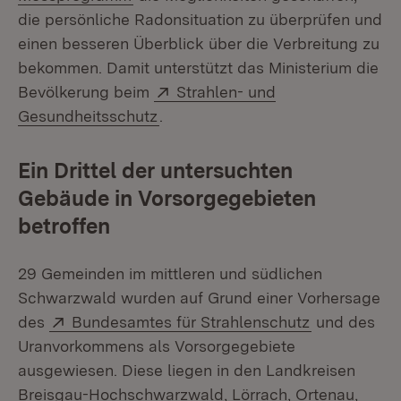
die persönliche Radonsituation zu überprüfen und
einen besseren Überblick über die Verbreitung zu
bekommen. Damit unterstützt das Ministerium die
Extern:
Bevölkerung beim
Strahlen- und
(Öffnet in neuem Fenster)
Gesundheitsschutz
.
Ein Drittel der untersuchten
Gebäude in Vorsorgegebieten
betroffen
29 Gemeinden im mittleren und südlichen
Schwarzwald wurden auf Grund einer Vorhersage
Extern:
(Öffnet in n
des
Bundesamtes für Strahlenschutz
und des
Uranvorkommens als Vorsorgegebiete
ausgewiesen. Diese liegen in den Landkreisen
Breisgau-Hochschwarzwald, Lörrach, Ortenau,