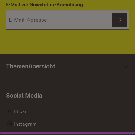
E-Mail zur Newsletter-Anmeldung
News
Themenübersicht
Social Media
Flickr
Instagram