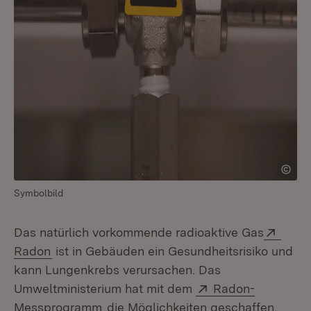
Symbolbild
Exter
Das natürlich vorkommende radioaktive Gas
(Öffnet in neuem Fenster)
Radon
ist in Gebäuden ein Gesundheitsrisiko und
kann Lungenkrebs verursachen. Das
Extern:
Umweltministerium hat mit dem
Radon-
(Öffnet in neuem Fenster)
Messprogramm
die Möglichkeiten geschaffen,