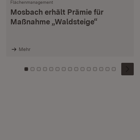
Flächenmanagement
Mosbach erhält Prämie für
Maßnahme „Waldsteige“
Mehr
Zu Kachel: 0
Zu Kachel: 1
Zu Kachel: 2
Zu Kachel: 3
Zu Kachel: 4
Zu Kachel: 5
Zu Kachel: 6
Zu Kachel: 7
Zu Kachel: 8
Zu Kachel: 9
Zu Kachel: 10
Zu Kachel: 11
Zu Kachel: 12
Zu Kachel: 1
Zu Kachel