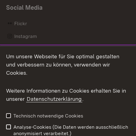
Social Media
Flickr
Instagram
LinkedIn
Um unsere Webseite für Sie optimal gestalten
Mastodon
und verbessern zu können, verwenden wir
Cookies.
Messenger
Social Wall
Weitere Informationen zu Cookies erhalten Sie in
unserer
Datenschutzerklärung
.
X / Twitter
Youtube
Technisch notwendige Cookies
Analyse-Cookies (Die Daten werden ausschließlich
Zum 
anonymisiert verarbeitet.)