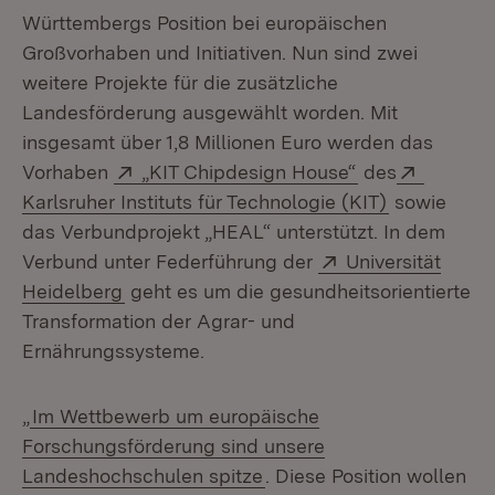
Württembergs Position bei europäischen
Großvorhaben und Initiativen. Nun sind zwei
weitere Projekte für die zusätzliche
Landesförderung ausgewählt worden. Mit
insgesamt über 1,8 Millionen Euro werden das
Extern:
(Öffnet in neu
Extern:
Vorhaben
„KIT Chipdesign House“
des
(Öffnet in 
Karlsruher Instituts für Technologie (KIT)
sowie
das Verbundprojekt „HEAL“ unterstützt. In dem
Extern:
Verbund unter Federführung der
Universität
(Öffnet in neuem Fenster)
Heidelberg
geht es um die gesundheitsorientierte
Transformation der Agrar- und
Ernährungssysteme.
„
Im Wettbewerb um europäische
Forschungsförderung sind unsere
Landeshochschulen spitze
. Diese Position wollen