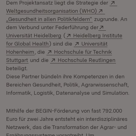
Extern:
Dem Projektansatz liegt die Strategie der
(Öffnet in neue
Extern:
Weltgesundheitsorganisation (WHO)
(Öffnet in neuem 
„Gesundheit in allen Politikfeldern“
zugrunde. An
Extern:
dem Verbund unter Federführung der
(Öffnet in neuem Fenster)
Extern:
Universität Heidelberg
(
Heidelberg Institute
(Öffnet in neuem Fenster)
Extern:
for Global Health
) sind die
Universität
(Öffnet in neuem Fenster)
Extern:
Hohenheim
, die
Hochschule für Technik
(Öffnet in neuem Fenster)
Extern:
(Öffnet 
Stuttgart
und die
Hochschule Reutlingen
beteiligt.
Diese Partner bündeln ihre Kompetenzen in den
Bereichen Gesundheit, Politik, Agrarwissenschaft,
Informatik, Logistik, Datenanalyse und Simulation.
Mithilfe der BEGIN-Förderung von fast 792.000
Euro für zwei Jahre entsteht ein interdisziplinäres
Netzwerk, das die Transformation der Agrar- und
Ernährungssysteme vorantreibt. Um