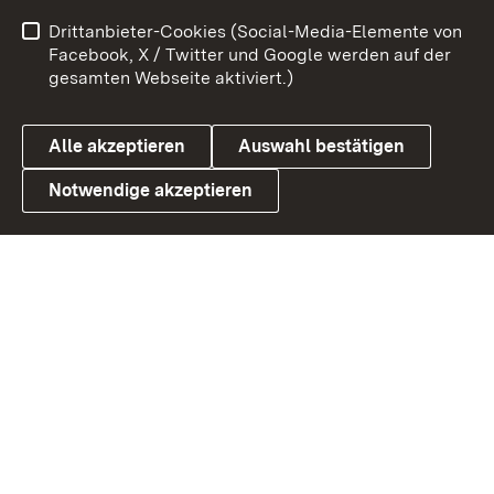
Impressum
Kontakt
Drittanbieter-Cookies (Social-Media-Elemente von
Benutzungshinweise
Barrierefreiheit
Facebook, X / Twitter und Google werden auf der
gesamten Webseite aktiviert.)
Datenschutz
Cookies
Alle akzeptieren
Auswahl bestätigen
Notwendige akzeptieren
Link zum Landesportal