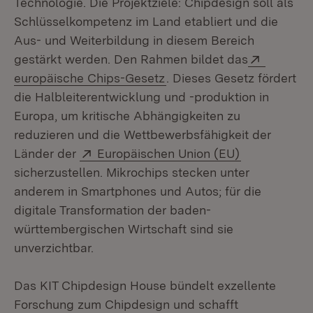
Technologie. Die Projektziele: Chipdesign soll als
Schlüsselkompetenz im Land etabliert und die
Aus- und Weiterbildung in diesem Bereich
Extern:
gestärkt werden. Den Rahmen bildet das
(Öffnet in neuem Fenster)
europäische Chips-Gesetz
. Dieses Gesetz fördert
die Halbleiterentwicklung und -produktion in
Europa, um kritische Abhängigkeiten zu
reduzieren und die Wettbewerbsfähigkeit der
Extern:
(Öffnet in n
Länder der
Europäischen Union (EU)
sicherzustellen. Mikrochips stecken unter
anderem in Smartphones und Autos; für die
digitale Transformation der baden-
württembergischen Wirtschaft sind sie
unverzichtbar.
Das KIT Chipdesign House bündelt exzellente
Forschung zum Chipdesign und schafft