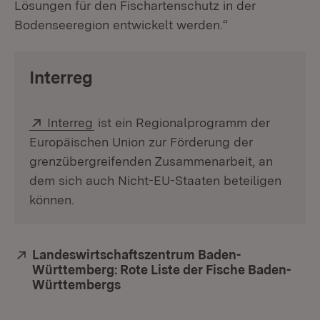
Lösungen für den Fischartenschutz in der
Bodenseeregion entwickelt werden.“
Interreg
Extern:
(Öffnet in neuem Fenster)
Interreg
ist ein Regionalprogramm der
Europäischen Union zur Förderung der
grenzübergreifenden Zusammenarbeit, an
dem sich auch Nicht-EU-Staaten beteiligen
können.
Extern:
Landeswirtschaftszentrum Baden-
Württemberg: Rote Liste der Fische Baden-
Württembergs
(Öffnet in neuem Fenster)