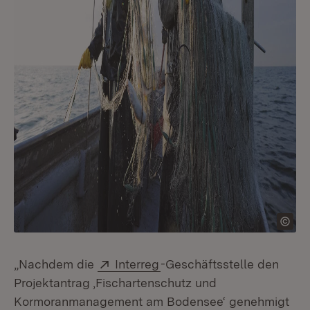
Extern:
(Öffnet in neuem Fenster)
„Nachdem die
Interreg
-Geschäftsstelle den
Projektantrag ‚Fischartenschutz und
Kormoranmanagement am Bodensee‘ genehmigt