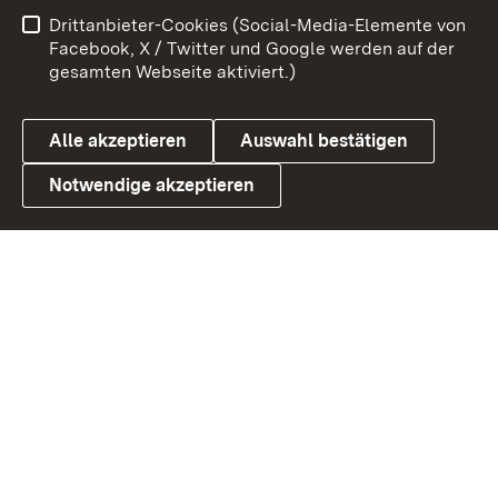
Impressum
Kontakt
Drittanbieter-Cookies (Social-Media-Elemente von
Benutzungshinweise
Barrierefreiheit
Facebook, X / Twitter und Google werden auf der
gesamten Webseite aktiviert.)
Datenschutz
Cookies
Alle akzeptieren
Auswahl bestätigen
Notwendige akzeptieren
Link zum Landesportal