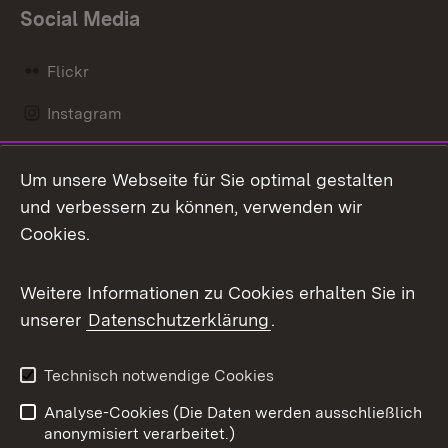
Social Media
Flickr
Instagram
LinkedIn
Um unsere Webseite für Sie optimal gestalten
Mastodon
und verbessern zu können, verwenden wir
Cookies.
Messenger
Social Wall
Weitere Informationen zu Cookies erhalten Sie in
unserer
Datenschutzerklärung
.
X / Twitter
Youtube
Technisch notwendige Cookies
Analyse-Cookies (Die Daten werden ausschließlich
Zum 
anonymisiert verarbeitet.)