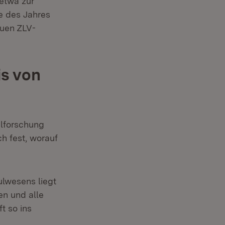
 etwa zur
de des Jahres
euen ZLV-
is von
ulforschung
ter)
ch fest, worauf
lwesens liegt
en und alle
t so ins