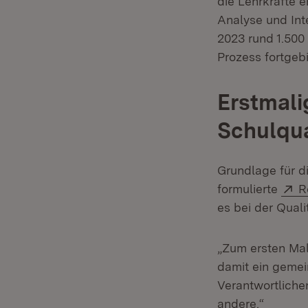
die Lehrkräfte 
Analyse und Inte
2023 rund 1.500
Prozess fortgeb
Erstmali
Schulqua
Grundlage für d
E
formulierte
R
es bei der Qual
„Zum ersten Mal
damit ein gemei
Verantwortlichen
andere.“