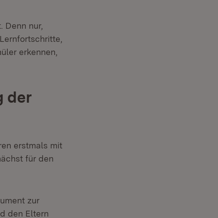
 Denn nur,
ernfortschritte,
üler erkennen,
g der
ren erstmals mit
nächst für den
rument zur
nd den Eltern