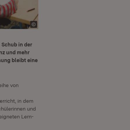
 Schub in der
enz und mehr
nung bleibt eine
eihe von
erricht, in dem
chülerinnen und
eigneten Lern-