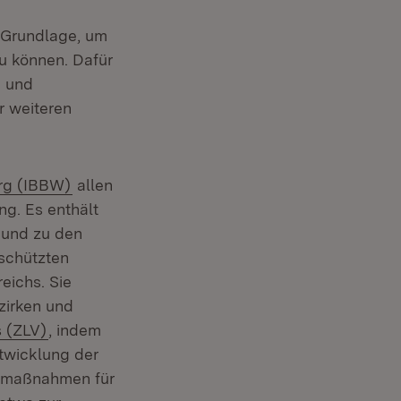
e Grundlage, um
u können. Dafür
n und
r weiteren
(Öffnet in neuem Fenster)
erg (IBBW)
allen
euem Fenster)
ng. Es enthält
 und zu den
eschützten
eichs. Sie
zirken und
(Öffnet in neuem Fenster)
s (ZLV)
, indem
ntwicklung der
gsmaßnahmen für