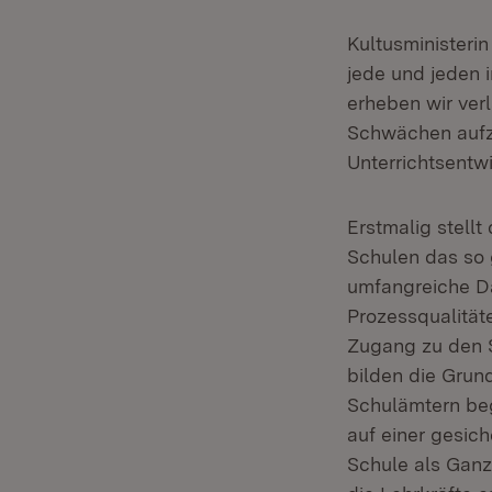
Kultusministerin
jede und jeden 
erheben wir ver
Schwächen aufze
Unterrichtsentw
Erstmalig stellt
Schulen das so
umfangreiche D
Prozessqualität
Zugang zu den S
bilden die Grun
Schulämtern b
auf einer gesic
Schule als Gan