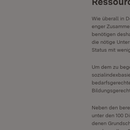
Ressour
Wie überall in 
enger Zusammen
benötigen desha
die nötige Unte
Status mit weni
Um dem zu begeg
sozialindexbasi
bedarfsgerechte
Bildungsgerecht
Neben den berei
unter den 100 Di
denen Grundsch