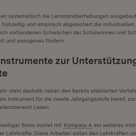
en systematisch die Lernstandserhebungen ausgebaut.
frühzeitig und empirisch abgesichert die individuellen L
noch vorhandenen Schwächen der Schülerinnen und Sch
elt und passgenau fördern.
Instrumente zur Unterstützun
te
ahr steht deshalb neben den bereits etablierten Verfah
Öffnet in neuem Fenster)
ein Instrument für die zweite Jahrgangsstufe bereit, zu
etenzbereich Lesen.
iwilliger Basis startet mit
Kompass 4
ein weiteres Inst
er Lehrkräfte. Diese Arbeiten sollen den Lehrkräften u