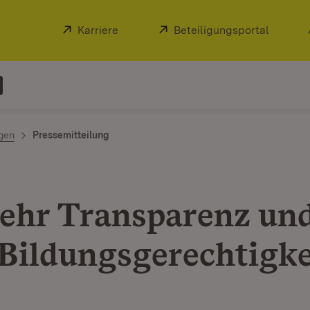
Extern:
Karriere
(Öffnet in neuem Fenster)
Extern:
Beteiligungsportal
(Öffnet
ngen
Pressemitteilung
ehr Transparenz un
Bildungsgerechtigke