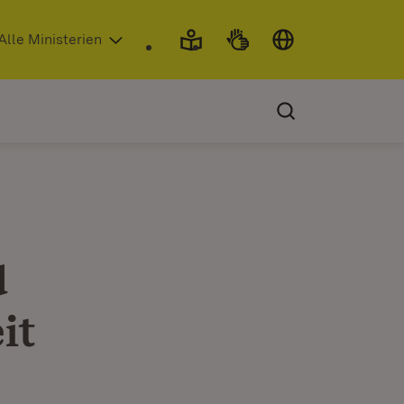
 in neuem Fenster)
Alle Ministerien
d
it