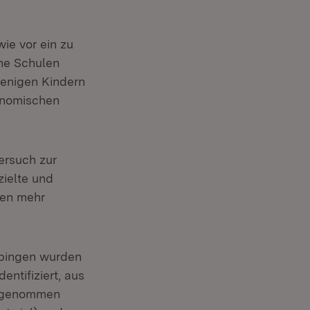
ie vor ein zu
he Schulen
enigen Kindern
konomischen
ersuch zur
zielte und
cen mehr
übingen wurden
entifiziert, aus
ufgenommen