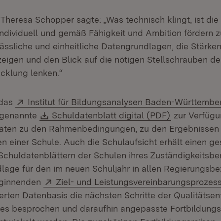
 Theresa Schopper sagte: „Was technisch klingt, ist di
individuell und gemäß Fähigkeit und Ambition fördern z
lässliche und einheitliche Datengrundlagen, die Stärke
igen und den Blick auf die nötigen Stellschrauben de
icklung lenken.“
Extern:
 das
Institut für Bildungsanalysen Baden-Württemb
Download:
(Öffnet in n
 genannte
Schuldatenblatt digital (PDF)
zur Verfügu
aten zu den Rahmenbedingungen, zu den Ergebnissen
en einer Schule. Auch die Schulaufsicht erhält einen g
chuldatenblättern der Schulen ihres Zuständigkeitsber
dlage für den im neuen Schuljahr in allen Regierungsbe
Extern:
eginnenden
Ziel- und Leistungsvereinbarungsprozes
herten Datenbasis die nächsten Schritte der Qualitätse
zes besprochen und daraufhin angepasste Fortbildun