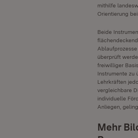
mithilfe landesw
Orientierung be
Beide Instrumen
flächendeckende
Ablaufprozesse
überprüft werde
freiwilliger Bas
Instrumente zu 
Lehrkräften jed
vergleichbare D
individuelle Fö
Anliegen, gelin
Mehr Bil