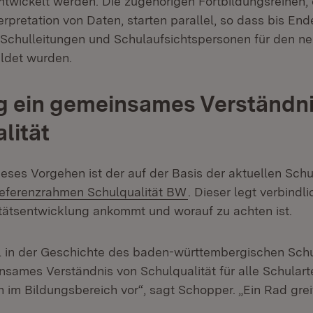
entwickelt werden. Die zugehörigen Fortbildungsreihen,
rpretation von Daten, starten parallel, so dass bis En
 Schulleitungen und Schulaufsichtspersonen für den n
ildet wurden.
g ein gemeinsames Verständn
lität
ieses Vorgehen ist der auf der Basis der aktuellen Sch
xtern:
(Öffnet in neuem Fens
eferenzrahmen Schulqualität BW
. Dieser legt verbindli
itätsentwicklung ankommt und worauf zu achten ist.
 in der Geschichte des baden-württembergischen Schu
nsames Verständnis von Schulqualität für alle Schulart
 im Bildungsbereich vor“, sagt Schopper. „Ein Rad greif