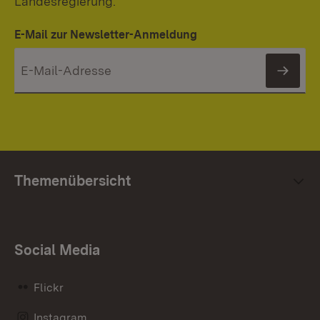
Landesregierung.
E-Mail zur Newsletter-Anmeldung
News
Themenübersicht
Social Media
Flickr
Instagram