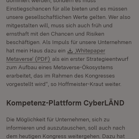
dominiert werden, sondern es muss
Einstiegschancen für alle bieten und es müssen
unsere gesellschaftlichen Werte gelten. Wer also
mitgestalten will, muss sich auch früh und
ernsthaft mit den Chancen und Risiken
beschäftigen. Als Impuls für unsere Unternehmen
Download:
hat mein Haus dazu ein
‚Whitepaper
(Öffnet in neuem Fenster)
Metaverse‘ (PDF)
als ein erster Strategieentwurf
zum Aufbau eines Metaverse-Ökosystems
erarbeitet, das im Rahmen des Kongresses
vorgestellt wird“, so Hoffmeister-Kraut weiter.
Kompetenz-Plattform CyberLÄND
Die Möglichkeit für Unternehmen, sich zu
informieren und auszutauschen, soll auch nach
dem heutigen Kongress weitergehen. Dazu hat