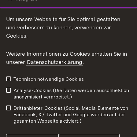
LinkedIn
Um unsere Webseite für Sie optimal gestalten
Mastodon
und verbessern zu können, verwenden wir
Cookies.
Messenger
Social Wall
Weitere Informationen zu Cookies erhalten Sie in
unserer
Datenschutzerklärung
.
X / Twitter
Youtube
Technisch notwendige Cookies
Analyse-Cookies (Die Daten werden ausschließlich
Zum 
anonymisiert verarbeitet.)
Impressum
Kontakt
Drittanbieter-Cookies (Social-Media-Elemente von
Benutzungshinweise
Barrierefreiheit
Facebook, X / Twitter und Google werden auf der
gesamten Webseite aktiviert.)
Datenschutz
Cookies