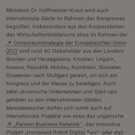
Ministerin Dr. Hoffmeister-Kraut wird auch
internationale Gäste im Rahmen des Kongresses
begrüßen. Insbesondere aus den Kooperationen
des Wirtschaftsministeriums etwa im Rahmen der
Extern:
Donauraumstrategie der Europäiaschen Union
(Öffnet in neuem Fenster)
(EU)
sind rund 40 Stakeholder aus den Ländern
Bosnien und Herzegowina, Kroatien, Ungarn,
Kosovo, Republik Moldau, Rumänien, Slowakei,
Slowenien nach Stuttgart gereist, um sich am
Kongress und der Messe zu beteiligen. Auch
zehn ukrainische Unternehmen und Start-ups
gehören zu den internationalen Gästen.
Messebesucher dürfen sich somit auch auf
internationale Projekte wie etwa das ungarische
Extern:
(Öffnet in neuem Fen
„Pannon Business Network“
, das innovative
Projekt „Humanoid Robot Digital Twin“ oder das