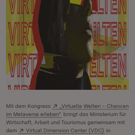
Extern:
Mit dem Kongress
„Virtuelle Welten – Chancen
(Öffnet in neuem Fenster)
im Metaverse erleben“
bringt das Ministerium für
Wirtschaft, Arbeit und Tourismus gemeinsam mit
Extern:
(Öffnet in n
dem
Virtual Dimension Center (VDC)
in