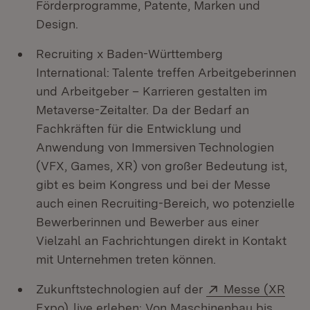
Förderprogramme, Patente, Marken und
Design.
Recruiting x Baden-Württemberg
International: Talente treffen Arbeitgeberinnen
und Arbeitgeber – Karrieren gestalten im
Metaverse-Zeitalter. Da der Bedarf an
Fachkräften für die Entwicklung und
Anwendung von Immersiven Technologien
(VFX, Games, XR) von großer Bedeutung ist,
gibt es beim Kongress und bei der Messe
auch einen Recruiting-Bereich, wo potenzielle
Bewerberinnen und Bewerber aus einer
Vielzahl an Fachrichtungen direkt in Kontakt
mit Unternehmen treten können.
Extern:
Zukunftstechnologien auf der
Messe (XR
(Öffnet in neuem Fenster)
Expo)
live erleben: Von Maschinenbau bis