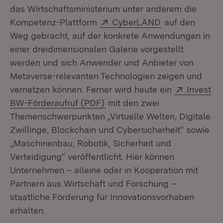
das Wirtschaftsministerium unter anderem die
Extern:
(Öffnet in neu
Kompetenz-Plattform
CyberLÄND
auf den
Weg gebracht, auf der konkrete Anwendungen in
einer dreidimensionalen Galerie vorgestellt
werden und sich Anwender und Anbieter von
Metaverse-relevanten Technologien zeigen und
Extern:
vernetzen können. Ferner wird heute ein
Invest
(Öffnet in neuem Fenster)
BW-Förderaufruf (PDF)
mit den zwei
Themenschwerpunkten „Virtuelle Welten, Digitale
Zwillinge, Blockchain und Cybersicherheit“ sowie
„Maschinenbau, Robotik, Sicherheit und
Verteidigung“ veröffentlicht. Hier können
Unternehmen – alleine oder in Kooperation mit
Partnern aus Wirtschaft und Forschung –
staatliche Förderung für Innovationsvorhaben
erhalten.