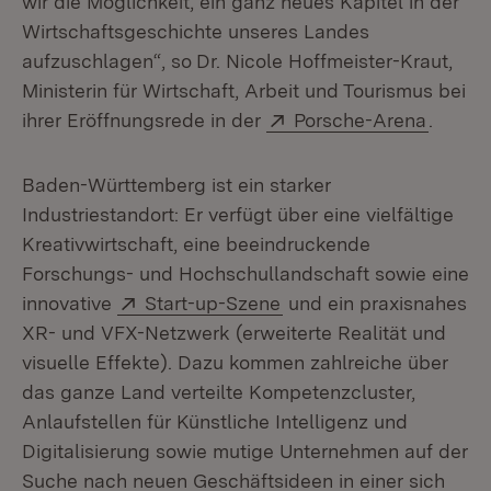
wir die Möglichkeit, ein ganz neues Kapitel in der
Wirtschaftsgeschichte unseres Landes
aufzuschlagen“, so
Dr. Nicole Hoffmeister-Kraut,
Ministerin für Wirtschaft, Arbeit und Tourismus bei
Extern:
(Öffnet
ihrer Eröffnungsrede in der
Porsche-Arena
.
Baden-Württemberg ist ein starker
Industriestandort: Er verfügt über eine vielfältige
Kreativwirtschaft, eine beeindruckende
Forschungs- und Hochschullandschaft sowie eine
Extern:
(Öffnet in neuem Fenst
innovative
Start-up-Szene
und ein praxisnahes
XR- und VFX-Netzwerk (erweiterte Realität und
visuelle Effekte). Dazu kommen zahlreiche über
das ganze Land verteilte Kompetenzcluster,
Anlaufstellen für Künstliche Intelligenz und
Digitalisierung sowie mutige Unternehmen auf der
Suche nach neuen Geschäftsideen in einer sich