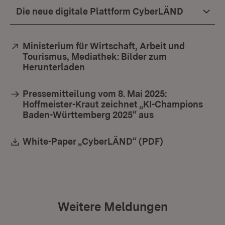
Die neue digitale Plattform CyberLÄND
Extern:
Ministerium für Wirtschaft, Arbeit und
Tourismus, Mediathek: Bilder zum
Herunterladen
(Öffnet in neuem Fenster)
Pressemitteilung vom 8. Mai 2025:
Hoffmeister-Kraut zeichnet „KI-Champions
Baden-Württemberg 2025“ aus
Download:
White-Paper „CyberLÄND“ (PDF)
(Öffnet in neu
Weitere Meldungen