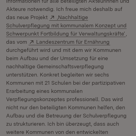
Informationen für alle beteiligten Akteurinnen und
Akteure notwendig. Ich freue mich deshalb auf
Extern:
das neue Projekt
,Nachhaltige
Schulverpflegung mit kommunalem Konzept und
(Öff
Schwerpunkt Fortbildung für Verwaltungskräfte‘
,
Extern:
(Öffnet in
das vom
Landeszentrum für Ernährung
durchgeführt wird und mit dem wir Kommunen
beim Aufbau und der Umsetzung für eine
nachhaltige Gemeinschaftsverpflegung
unterstützen. Konkret begleiten wir sechs
Kommunen mit 21 Schulen bei der partizipativen
Erarbeitung eines kommunalen
Verpflegungskonzeptes professionell. Das wird
nicht nur den beteiligten Kommunen helfen, den
Aufbau und die Betreuung der Schulverpflegung
zu strukturieren. Ich bin überzeugt, dass auch
weitere Kommunen von den entwickelten