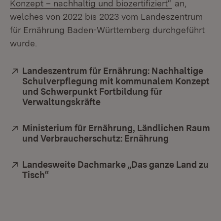
(Öffnet in n
Konzept – nachhaltig und biozertifiziert“
an,
welches von 2022 bis 2023 vom Landeszentrum
für Ernährung Baden-Württemberg durchgeführt
wurde.
Extern:
Landeszentrum für Ernährung: Nachhaltige
Schulverpflegung mit kommunalem Konzept
und Schwerpunkt Fortbildung für
Verwaltungskräfte
(Öffnet in neuem Fenster)
Extern:
Ministerium für Ernährung, Ländlichen Raum
und Verbraucherschutz: Ernährung
(Öffnet in n
Extern:
Landesweite Dachmarke „Das ganze Land zu
Tisch“
(Öffnet in neuem Fenster)