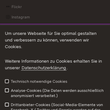
Flickr
Instagram
LinkedIn
Um unsere Webseite für Sie optimal gestalten
Mastodon
und verbessern zu können, verwenden wir
Cookies.
Messenger
Social Wall
Weitere Informationen zu Cookies erhalten Sie in
unserer
Datenschutzerklärung
.
X / Twitter
Youtube
Technisch notwendige Cookies
Analyse-Cookies (Die Daten werden ausschließlich
Zum 
anonymisiert verarbeitet.)
Impressum
Kontakt
Drittanbieter-Cookies (Social-Media-Elemente von
Benutzungshinweise
Barrierefreiheit
Facebook, X / Twitter und Google werden auf der