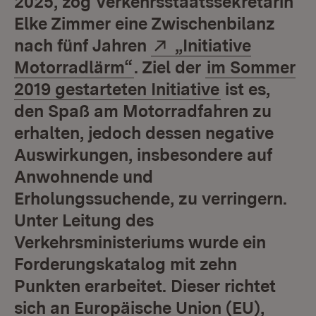
2025, zog Verkehrsstaatssekretärin
Elke Zimmer eine Zwischenbilanz
Extern:
nach fünf Jahren
„Initiative
(Öffnet in neuem Fenst
Motorradlärm“
. Ziel der
im Sommer
2019 gestarteten Initiative
ist es,
den Spaß am Motorradfahren zu
erhalten, jedoch dessen negative
Auswirkungen, insbesondere auf
Anwohnende und
Erholungssuchende, zu verringern.
Unter Leitung des
Verkehrsministeriums wurde ein
Forderungskatalog mit zehn
Punkten erarbeitet. Dieser richtet
sich an Europäische Union (EU),