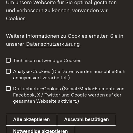
Um unsere Webseite für Sie optimal gestalten
Mastodon
und verbessern zu können, verwenden wir
Cookies.
Messenger
Social Wall
Weitere Informationen zu Cookies erhalten Sie in
unserer
Datenschutzerklärung
.
X / Twitter
Youtube
Technisch notwendige Cookies
Analyse-Cookies (Die Daten werden ausschließlich
Zum 
anonymisiert verarbeitet.)
Impressum
Kontakt
Drittanbieter-Cookies (Social-Media-Elemente von
Benutzungshinweise
Barrierefreiheit
Facebook, X / Twitter und Google werden auf der
gesamten Webseite aktiviert.)
Datenschutz
Cookies
Alle akzeptieren
Auswahl bestätigen
Notwendige akzeptieren