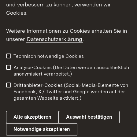
Mastodon
und verbessern zu können, verwenden wir
Cookies.
Messenger
Social Wall
Weitere Informationen zu Cookies erhalten Sie in
unserer
Datenschutzerklärung
.
X / Twitter
Youtube
Technisch notwendige Cookies
Analyse-Cookies (Die Daten werden ausschließlich
Zum 
anonymisiert verarbeitet.)
Impressum
Kontakt
Drittanbieter-Cookies (Social-Media-Elemente von
Benutzungshinweise
Barrierefreiheit
Facebook, X / Twitter und Google werden auf der
gesamten Webseite aktiviert.)
Datenschutz
Cookies
Alle akzeptieren
Auswahl bestätigen
Notwendige akzeptieren
Link zum Landesportal