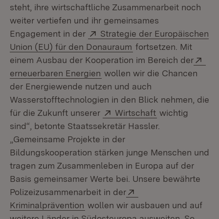
steht, ihre wirtschaftliche Zusammenarbeit noch
weiter vertiefen und ihr gemeinsames
Extern:
Engagement in der
Strategie der Europäischen
(Öffnet in neuem Fens
Union (EU) für den Donauraum
fortsetzen. Mit
Ext
einem Ausbau der Kooperation im Bereich der
(Öffnet in neuem Fenster)
erneuerbaren Energien
wollen wir die Chancen
der Energiewende nutzen und auch
Wasserstofftechnologien in den Blick nehmen, die
Extern:
(Öffnet in neue
für die Zukunft unserer
Wirtschaft
wichtig
sind“, betonte Staatssekretär Hassler.
„Gemeinsame Projekte in der
Bildungskooperation stärken junge Menschen und
tragen zum Zusammenleben in Europa auf der
Basis gemeinsamer Werte bei. Unsere bewährte
Extern:
Polizeizusammenarbeit in der
(Öffnet in neuem Fenster)
Kriminalprävention
wollen wir ausbauen und auf
weitere Länder in Südosteuropa ausweiten. So