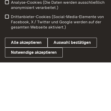
Analyse-Cookies (Die Daten werden ausschließlich
Zum 
anonymisiert verarbeitet.)
Impressum
Kontakt
Drittanbieter-Cookies (Social-Media-Elemente von
Benutzungshinweise
Barrierefreiheit
Facebook, X / Twitter und Google werden auf der
gesamten Webseite aktiviert.)
Datenschutz
Cookies
Alle akzeptieren
Auswahl bestätigen
Notwendige akzeptieren
Link zum Landesportal