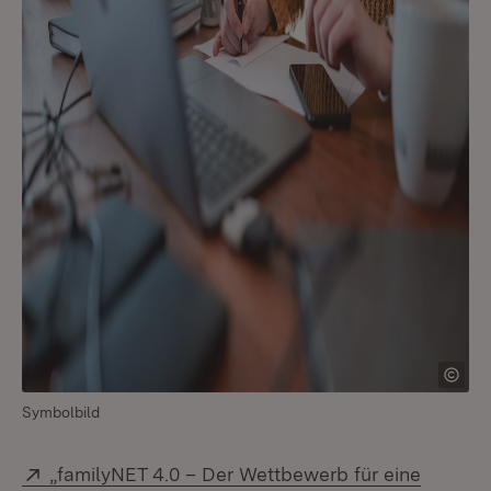
Symbolbild
Extern:
„familyNET 4.0 – Der Wettbewerb für eine