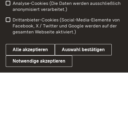
Analyse-Cookies (Die Daten werden ausschließlich
Zum 
anonymisiert verarbeitet.)
Impressum
Kontakt
Drittanbieter-Cookies (Social-Media-Elemente von
Benutzungshinweise
Barrierefreiheit
Facebook, X / Twitter und Google werden auf der
gesamten Webseite aktiviert.)
Datenschutz
Cookies
Alle akzeptieren
Auswahl bestätigen
Notwendige akzeptieren
Link zum Landesportal