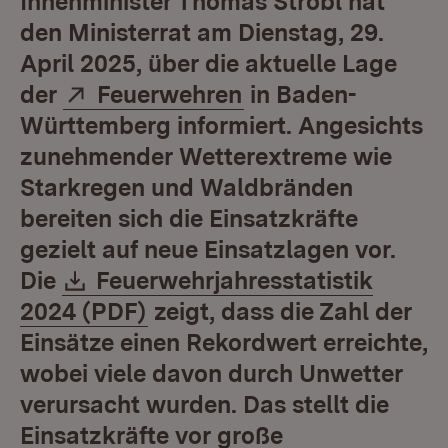
Innenminister Thomas Strobl hat
den Ministerrat am Dienstag, 29.
April 2025, über die aktuelle Lage
Extern:
(Öffnet in neuem F
der
Feuerwehren
in Baden-
Württemberg informiert. Angesichts
zunehmender Wetterextreme wie
Starkregen und Waldbränden
bereiten sich die Einsatzkräfte
gezielt auf neue Einsatzlagen vor.
Download:
Die
Feuerwehrjahresstatistik
(Öffnet in neuem Fenster)
2024 (PDF)
zeigt, dass die Zahl der
Einsätze einen Rekordwert erreichte,
wobei viele davon durch Unwetter
verursacht wurden. Das stellt die
Einsatzkräfte vor große