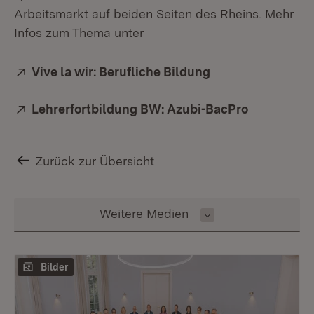
Arbeitsmarkt auf beiden Seiten des Rheins. Mehr
Infos zum Thema unter
Extern:
Vive la wir: Berufliche Bildung
(Öffnet in neuem 
Extern:
Lehrerfortbildung BW: Azubi-BacPro
(Öffnet in
Zurück zur Übersicht
Inhalt auswählen
Weitere Medien
Bilder