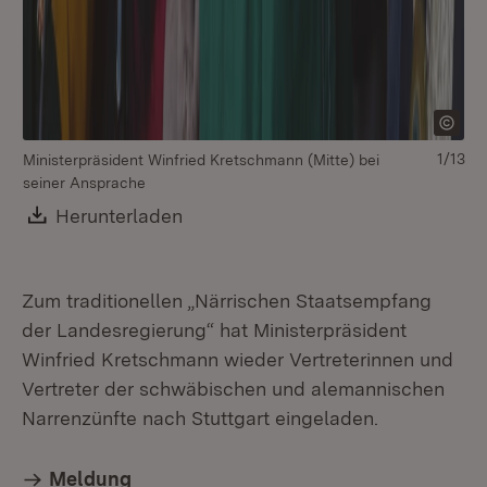
1/13
Ministerpräsident Winfried Kretschmann (Mitte) bei
seiner Ansprache
Download:
Herunterladen
(Öffnet in neuem Fenster)
Zum traditionellen „Närrischen Staatsempfang
der Landesregierung“ hat Ministerpräsident
Winfried Kretschmann wieder Vertreterinnen und
Vertreter der schwäbischen und alemannischen
Mi
Narrenzünfte nach Stuttgart eingeladen.
au
Meldung