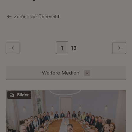
Zurück zur Übersicht
Zur Seite
1
Zur letzten Seite
13
Zurück
Weiter
Inhalt auswählen
Weitere Medien
Bilder