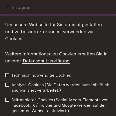
Instagram
LinkedIn
Um unsere Webseite für Sie optimal gestalten
Mastodon
und verbessern zu können, verwenden wir
Cookies.
Messenger
Social Wall
Weitere Informationen zu Cookies erhalten Sie in
unserer
Datenschutzerklärung
.
X / Twitter
Youtube
Technisch notwendige Cookies
Analyse-Cookies (Die Daten werden ausschließlich
Zum 
anonymisiert verarbeitet.)
Impressum
Kontakt
Drittanbieter-Cookies (Social-Media-Elemente von
Benutzungshinweise
Barrierefreiheit
Facebook, X / Twitter und Google werden auf der
gesamten Webseite aktiviert.)
Datenschutz
Cookies