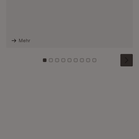
Mehr
Zu Kachel: 0
Zu Kachel: 1
Zu Kachel: 2
Zu Kachel: 3
Zu Kachel: 4
Zu Kachel: 5
Zu Kachel: 6
Zu Kachel: 7
Zu Kachel: 8