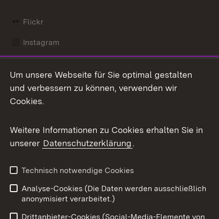
Flickr
Instagram
LinkedIn
Um unsere Webseite für Sie optimal gestalten
Mastodon
und verbessern zu können, verwenden wir
Cookies.
Messenger
Social Wall
Weitere Informationen zu Cookies erhalten Sie in
unserer
Datenschutzerklärung
.
X / Twitter
Youtube
Technisch notwendige Cookies
Analyse-Cookies (Die Daten werden ausschließlich
Zum 
anonymisiert verarbeitet.)
Impressum
Kontakt
Drittanbieter-Cookies (Social-Media-Elemente von