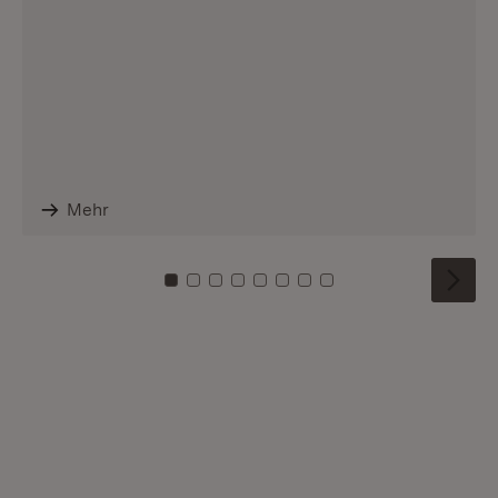
Mehr
Zu Kachel: 0
Zu Kachel: 1
Zu Kachel: 2
Zu Kachel: 3
Zu Kachel: 4
Zu Kachel: 5
Zu Kachel: 6
Zu Kachel: 7