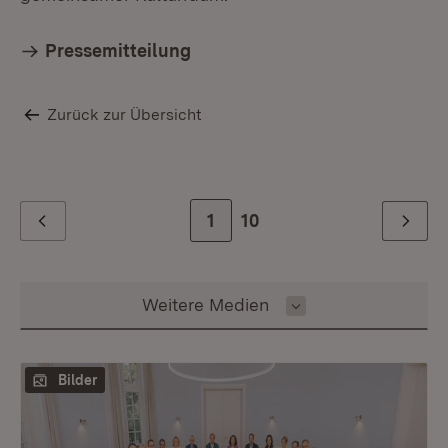
Pressemitteilung
Zurück zur Übersicht
Zur Seite
1
Zur letzten Seite
10
Zurück
Weiter
Inhalt auswählen
Weitere Medien
Bilder