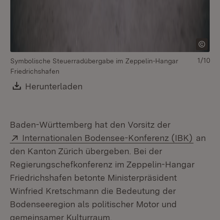
1/10
Symbolische Steuerradübergabe im Zeppelin-Hangar
Friedrichshafen
Download:
Herunterladen
(Öffnet in neuem Fenster)
Baden-Württemberg hat den Vorsitz der
Extern:
(Öffne
Internationalen Bodensee-Konferenz (IBK)
an
den Kanton Zürich übergeben. Bei der
Regierungschefkonferenz im Zeppelin-Hangar
Friedrichshafen betonte Ministerpräsident
Winfried Kretschmann die Bedeutung der
Bodenseeregion als politischer Motor und
gemeinsamer Kulturraum.