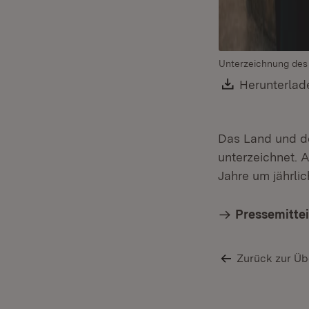
Unterzeichnung des S
Download:
Herunterlad
Das Land und de
unterzeichnet. A
Jahre um jährlic
Pressemitte
Zurück zur Üb