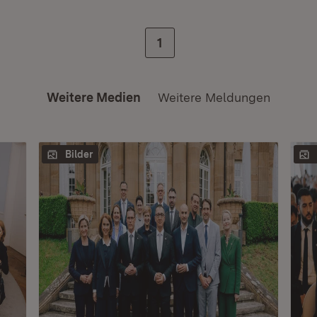
Zur letzten Seite
1
Weitere Medien
Weitere Meldungen
Bilder