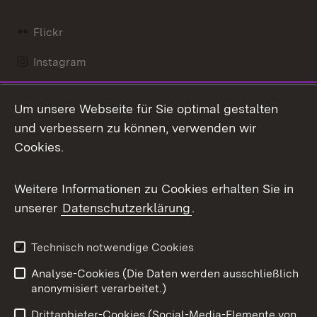
Flickr
Instagram
LinkedIn
Um unsere Webseite für Sie optimal gestalten
Mastodon
und verbessern zu können, verwenden wir
Cookies.
Messenger
Social Wall
Weitere Informationen zu Cookies erhalten Sie in
unserer
Datenschutzerklärung
.
X / Twitter
Youtube
Technisch notwendige Cookies
Analyse-Cookies (Die Daten werden ausschließlich
Zum 
anonymisiert verarbeitet.)
Impressum
Kontakt
Drittanbieter-Cookies (Social-Media-Elemente von