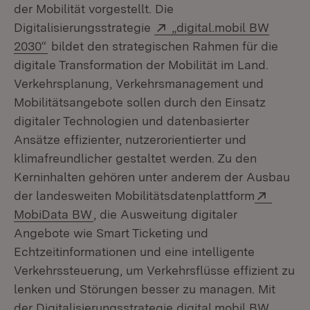
der Mobilität vorgestellt. Die
Extern:
Digitalisierungsstrategie
„digital.mobil BW
(Öffnet in neuem Fenster)
2030“
bildet den strategischen Rahmen für die
digitale Transformation der Mobilität im Land.
Verkehrsplanung, Verkehrsmanagement und
Mobilitätsangebote sollen durch den Einsatz
digitaler Technologien und datenbasierter
Ansätze effizienter, nutzerorientierter und
klimafreundlicher gestaltet werden. Zu den
Kerninhalten gehören unter anderem der Ausbau
Extern
der landesweiten Mobilitätsdatenplattform
(Öffnet in neuem Fenster)
MobiData BW
, die Ausweitung digitaler
Angebote wie Smart Ticketing und
Echtzeitinformationen und eine intelligente
Verkehrssteuerung, um Verkehrsflüsse effizient zu
lenken und Störungen besser zu managen. Mit
der Digitalisierungsstrategie digital.mobil BW