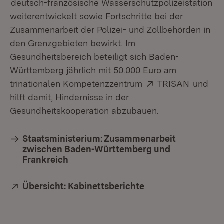
deutsch-französische Wasserschutzpolizeistation
weiterentwickelt sowie Fortschritte bei der
Zusammenarbeit der Polizei- und Zollbehörden in
den Grenzgebieten bewirkt. Im
Gesundheitsbereich beteiligt sich Baden-
Württemberg jährlich mit 50.000 Euro am
Extern:
(Öffnet 
trinationalen Kompetenzzentrum
TRISAN
und
hilft damit, Hindernisse in der
Gesundheitskooperation abzubauen.
Staatsministerium: Zusammenarbeit
zwischen Baden-Württemberg und
Frankreich
Extern:
Übersicht: Kabinettsberichte
(Öffnet in neuem F