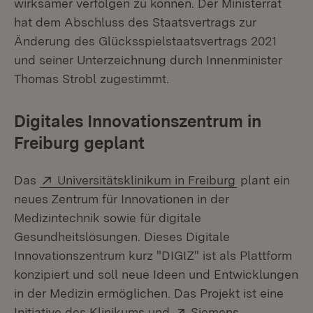
wirksamer verfolgen zu können. Der Ministerrat
hat dem Abschluss des Staatsvertrags zur
Änderung des Glücksspielstaatsvertrags 2021
und seiner Unterzeichnung durch Innenminister
Thomas Strobl zugestimmt.
Digitales Innovationszentrum in
Freiburg geplant
Extern:
(Öffnet in ne
Das
Universitätsklinikum in Freiburg
plant ein
neues Zentrum für Innovationen in der
Medizintechnik sowie für digitale
Gesundheitslösungen. Dieses Digitale
Innovationszentrum kurz "DIGIZ" ist als Plattform
konzipiert und soll neue Ideen und Entwicklungen
in der Medizin ermöglichen. Das Projekt ist eine
Extern:
Initiative des Klinikums und
Siemens