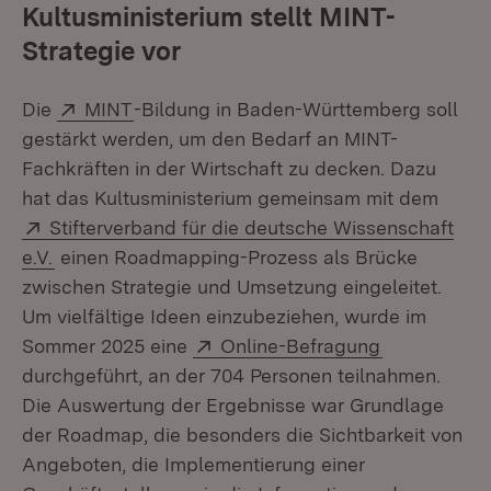
Kultusministerium stellt MINT-
Strategie vor
Extern:
(Öffnet in neuem Fenster)
Die
MINT
-Bildung in Baden-Württemberg soll
gestärkt werden, um den Bedarf an MINT-
Fachkräften in der Wirtschaft zu decken. Dazu
hat das Kultusministerium gemeinsam mit dem
Extern:
Stifterverband für die deutsche Wissenschaft
(Öffnet in neuem Fenster)
e.V.
einen Roadmapping-Prozess als Brücke
zwischen Strategie und Umsetzung eingeleitet.
Um vielfältige Ideen einzubeziehen, wurde im
Extern:
(Öffnet in n
Sommer 2025 eine
Online-Befragung
durchgeführt, an der 704 Personen teilnahmen.
Die Auswertung der Ergebnisse war Grundlage
der Roadmap, die besonders die Sichtbarkeit von
Angeboten, die Implementierung einer