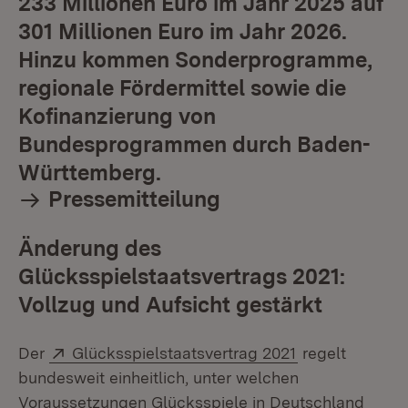
233 Millionen Euro im Jahr 2025 auf
301 Millionen Euro im Jahr 2026.
Hinzu kommen Sonderprogramme,
regionale Fördermittel sowie die
Kofinanzierung von
Bundesprogrammen durch Baden-
Württemberg.
Pressemitteilung
Änderung des
Glücksspielstaatsvertrags 2021:
Vollzug und Aufsicht gestärkt
Extern:
(Öffnet in neu
Der
Glücksspielstaatsvertrag 2021
regelt
bundesweit einheitlich, unter welchen
Voraussetzungen Glücksspiele in Deutschland