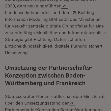
Extern:
2030, dem neu eingeführten
(Öffnet in neuem Fenster)
Extern:
Landesverkehrsmodell
und dem
Building
(Öffnet in neuem Fenster)
Information Modeling BIM
setzt das Ministerium
für Verkehr zentrale digitale Grundpfeiler für eine
zukunftsfähige Mobilitäts- und Infrastrukturpolitik:
Strategie gibt Richtung, Daten schaffen
Entscheidungsfähigkeit, digitale Planung sichert
Umsetzung.
Umsetzung der Partnerschafts-
Konzeption zwischen Baden-
Württemberg und Frankreich
Staatssekretär Florian Haßler hat dem Ministerrat
Extern:
über den Umsetzungsstand der
Partnerschafts-Konzeption Baden-Württemberg