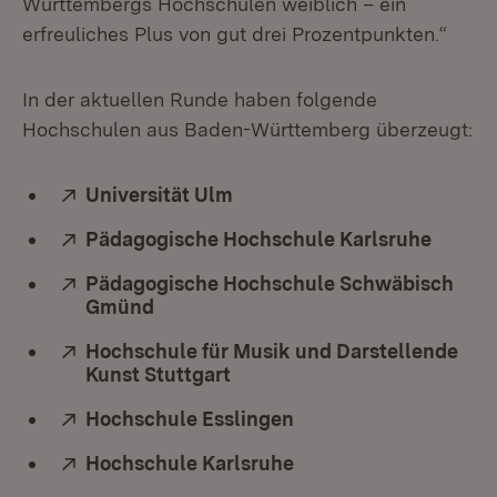
Württembergs Hochschulen weiblich – ein
erfreuliches Plus von gut drei Prozentpunkten.“
In der aktuellen Runde haben folgende
Hochschulen aus Baden-Württemberg überzeugt:
Extern:
Universität Ulm
(Öffnet in neuem Fenster)
Extern:
Pädagogische Hochschule Karlsruhe
(Öffne
Extern:
Pädagogische Hochschule Schwäbisch
Gmünd
(Öffnet in neuem Fenster)
Extern:
Hochschule für Musik und Darstellende
Kunst Stuttgart
(Öffnet in neuem Fenster)
Extern:
Hochschule Esslingen
(Öffnet in neuem Fens
Extern:
Hochschule Karlsruhe
(Öffnet in neuem Fens