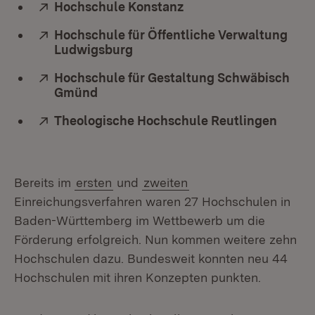
Extern:
Hochschule Konstanz
(Öffnet in neuem Fens
Extern:
Hochschule für Öffentliche Verwaltung
Ludwigsburg
(Öffnet in neuem Fenster)
Extern:
Hochschule für Gestaltung Schwäbisch
Gmünd
(Öffnet in neuem Fenster)
Extern:
Theologische Hochschule Reutlingen
(Öffne
Bereits im
ersten
und
zweiten
Einreichungsverfahren waren 27 Hochschulen in
Baden-Württemberg im Wettbewerb um die
Förderung erfolgreich. Nun kommen weitere zehn
Hochschulen dazu. Bundesweit konnten neu 44
Hochschulen mit ihren Konzepten punkten.