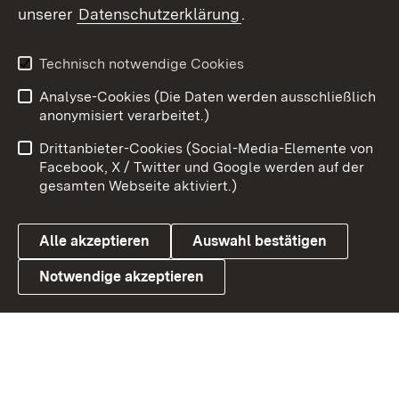
unserer
Datenschutzerklärung
.
X / Twitter
Youtube
Technisch notwendige Cookies
Analyse-Cookies (Die Daten werden ausschließlich
Zum 
anonymisiert verarbeitet.)
Impressum
Kontakt
Drittanbieter-Cookies (Social-Media-Elemente von
Benutzungshinweise
Barrierefreiheit
Facebook, X / Twitter und Google werden auf der
gesamten Webseite aktiviert.)
Datenschutz
Cookies
Alle akzeptieren
Auswahl bestätigen
Notwendige akzeptieren
Link zum Landesportal