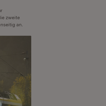
ur
ie zweite
seitig an.