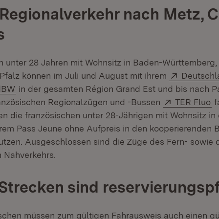
Regionalverkehr nach Metz, 
s
 unter 28 Jahren mit Wohnsitz in Baden-Württemberg,
Extern:
Pfalz können im Juli und August mit ihrem
Deutschl
(Öffnet in neuem Fenster)
ndBW
in der gesamten Région Grand Est und bis nach Pa
Extern:
(Ö
französischen Regionalzügen und -Bussen
TER Fluo
f
 die französischen unter 28-Jährigen mit Wohnsitz in
hrem Pass Jeune ohne Aufpreis in den kooperierenden
tzen. Ausgeschlossen sind die Züge des Fern- sowie 
n Nahverkehrs.
trecken sind reservierungspf
schen müssen zum gültigen Fahrausweis auch einen gü