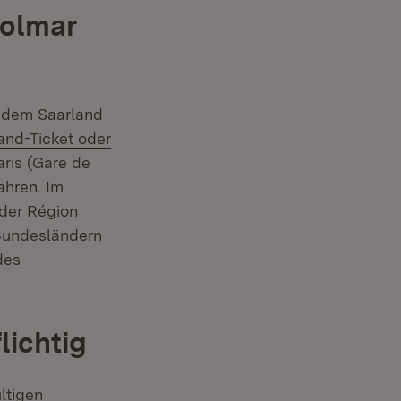
Colmar
 dem Saarland
and-Ticket oder
ris (Gare de
ffnet in neuem Fenster)
ahren. Im
 der Région
 Bundesländern
des
lichtig
ltigen