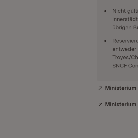
Nicht gült
innerstäd
übrigen B
Reservieru
entweder 
Troyes/Ch
SNCF Conn
Extern:
Ministerium
Extern:
Ministerium 