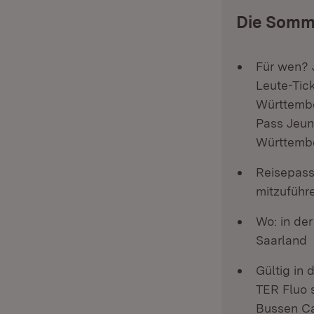
Die Somme
Für wen? 
Leute-Tic
Württembe
Pass Jeun
Württembe
Reisepass
mitzuführ
Wo: in de
Saarland
Gültig in
TER Fluo 
Bussen Ca