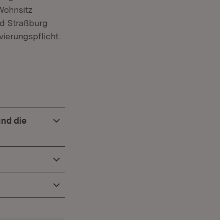
Wohnsitz
nd Straßburg
ierungspflicht.
 Fenster)
und die