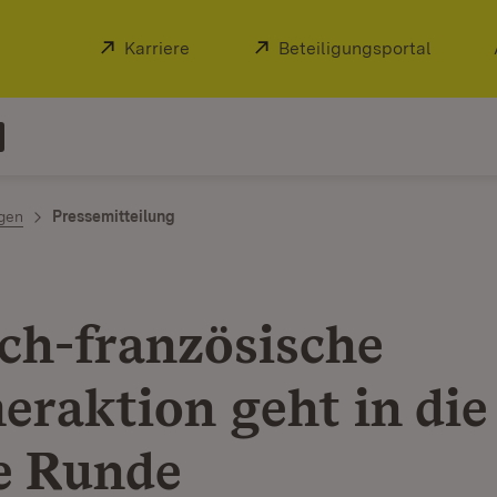
Extern:
Karriere
(Öffnet in neuem Fenster)
Extern:
Beteiligungsportal
(Öffnet
ngen
Pressemitteilung
ch-französische
raktion geht in die
e Runde