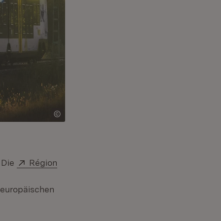
Extern:
. Die
Région
 europäischen