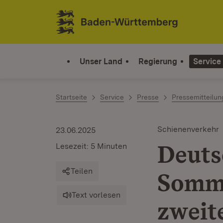
Zum Inhalt springen
Link zur Startseite
Unser Land
Regierung
Service
Startseite
Service
Presse
Pressemitteilu
Schienenverkehr
23.06.2025
Deuts
Lesezeit: 5 Minuten
Teilen
Somme
Text vorlesen
zweit