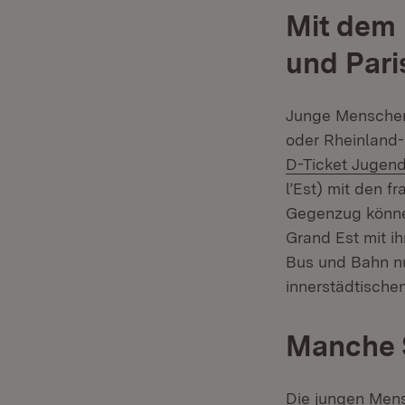
Mit dem 
und Pari
Junge Menschen
oder Rheinland-
D-Ticket Juge
l’Est) mit den 
Gegenzug können
Grand Est mit i
Bus und Bahn nu
innerstädtische
Manche S
Die jungen Men