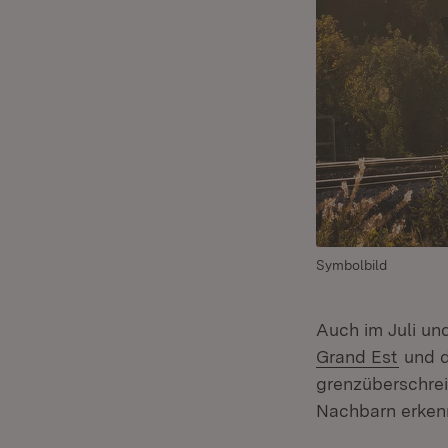
Symbolbild
Auch im Juli un
(Öffne
Grand Est
und d
grenzüberschre
Nachbarn erkenn