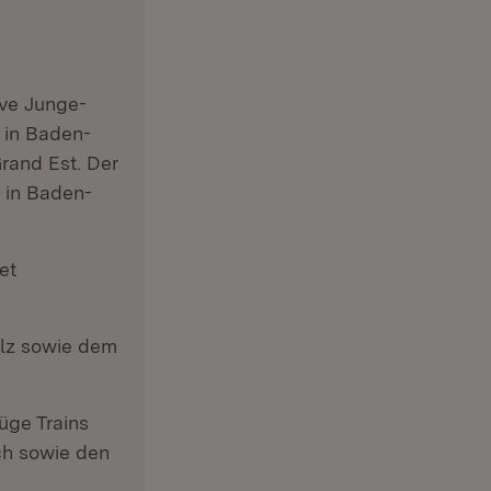
ive Junge-
 in Baden-
rand Est. Der
 in Baden-
et
alz sowie dem
üge Trains
ch sowie den