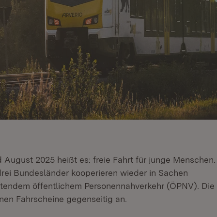
d August 2025 heißt es: freie Fahrt für junge Menschen
t in neuem Fenster)
rei Bundesländer kooperieren wieder in Sachen
itendem öffentlichem Personennahverkehr (ÖPNV). Die
en Fahrscheine gegenseitig an.