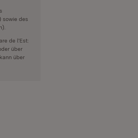
s
) sowie des
n).
re de l’Est:
der über
 kann über
in neuem Fenster)
(Öffnet in neuem Fenster)