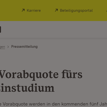
Extern:
Karriere
(Öffnet in neuem Fenster)
Extern:
Beteiligungsportal
(Öffnet
ngen
Pressemitteilung
Vorabquote fürs
instudium
e Vorabquote werden in den kommenden fünf Jah