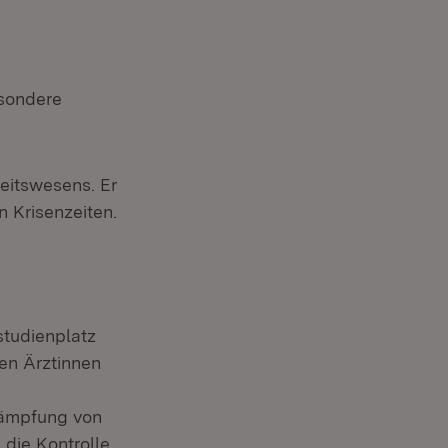
esondere
eitswesens. Er
n Krisenzeiten.
studienplatz
gen Ärztinnen
kämpfung von
die Kontrolle