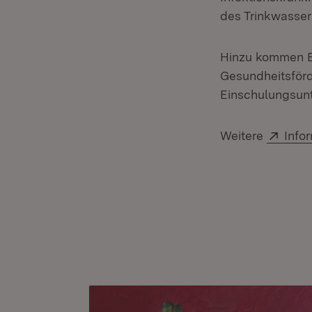
des Trinkwasser
Hinzu kommen B
Gesundheitsförd
Einschulungsunt
Exte
Weitere
Info