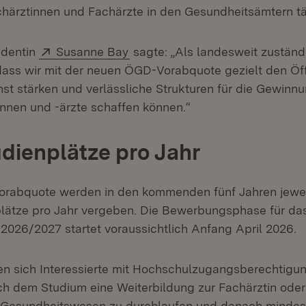
härztinnen und Fachärzte in den Gesundheitsämtern tät
Extern:
(Öffnet in neuem Fenster)
identin
Susanne Bay
sagte: „Als landesweit zustän
 dass wir mit der neuen ÖGD-Vorabquote gezielt den Öf
st stärken und verlässliche Strukturen für die Gewinn
nen und -ärzte schaffen können.“
dienplätze pro Jahr
orabquote werden in den kommenden fünf Jahren jewe
lätze pro Jahr vergeben. Die Bewerbungsphase für da
2026/2027 startet voraussichtlich Anfang April 2026.
 sich Interessierte mit Hochschulzugangsberechtigung
ach dem Studium eine Weiterbildung zur Fachärztin ode
s Gesundheitswesen zu durchlaufen und danach mindes