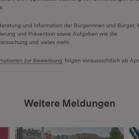
s.
eratung und Information der Bürgerinnen und Bürger,
erung und Prävention sowie Aufgaben wie die
ersuchung und vieles mehr.
rn:
(Öffnet in neuem Fenster)
rmationen zur Bewerbung
folgen voraussichtlich ab Apr
Weitere Meldungen