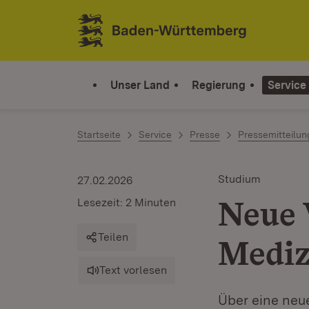
Zum Inhalt springen
Link zur Startseite
Unser Land
Regierung
Service
Startseite
Service
Presse
Pressemitteilu
Studium
27.02.2026
Neue 
Lesezeit: 2 Minuten
Teilen
Mediz
Text vorlesen
Über eine neu