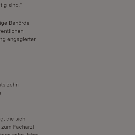
ig sind.“
dige Behörde
fentlichen
ung engagierter
ils zehn
s
, die sich
r zum Facharzt
tens zehn Jahre