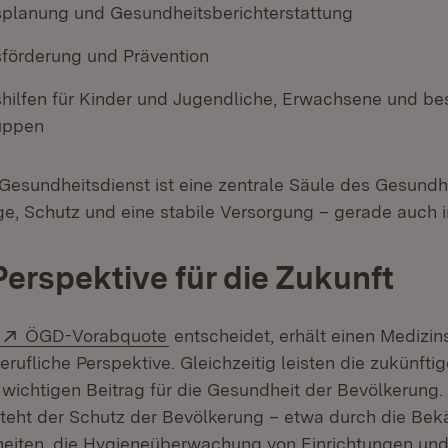
planung und Gesundheitsberichterstattung
förderung und Prävention
hilfen für Kinder und Jugendliche, Erwachsene und b
uppen
 Gesundheitsdienst ist eine zentrale Säule des Gesundh
ge, Schutz und eine stabile Versorgung – gerade auch i
Perspektive für die Zukunft
Extern:
(Öffnet in neuem Fenster)
ÖGD-Vorabquote
entscheidet, erhält einen Medizin
erufliche Perspektive. Gleichzeitig leisten die zukünfti
 wichtigen Beitrag für die Gesundheit der Bevölkerung.
steht der Schutz der Bevölkerung – etwa durch die Be
heiten, die Hygieneüberwachung von Einrichtungen und 