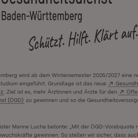
emberg wird ab dem Wintersemester 2026/2027 eine n
Extern:
studium eingeführt. Grundlage ist das neue
Gesundhe
(Öffnet in neuem Fenster)
Exte
tz
. Ziel ist es, mehr Ärztinnen und Ärzte für den
Öffe
(Öffnet in neuem Fenster)
nst (ÖGD)
zu gewinnen und so die Gesundheitsversorgu
ister Manne Lucha betonte: „Mit der ÖGD-Vorabquote 
wuchskräfte gewinnen. So stellen wir sicher, dass auch