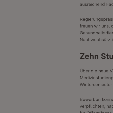
ausreichend Fac
Regierungspräs
freuen wir uns,
Gesundheitsdien
Nachwuchsärztin
Zehn Stu
Über die neue V
Medizinstudienp
Wintersemester 
Bewerben können
verpflichten, n
für Öffentliche