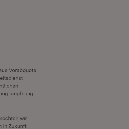
eue Vorabquote
itsdienst-
rn:
ntlichen
ng langfristig
möchten wir
 in Zukunft