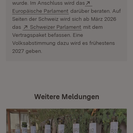
Extern:
wurde. Im Anschluss wird das
(Öffnet in neuem Fenster)
Europäische Parlament
darüber beraten. Auf
Seiten der Schweiz wird sich ab März 2026
Extern:
(Öffnet in neuem Fen
das
Schweizer Parlament
mit dem
Vertragspaket befassen. Eine
Volksabstimmung dazu wird es frühestens
2027 geben.
Weitere Meldungen