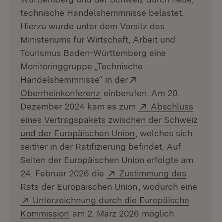
technische Handelshemmnisse belastet.
Hierzu wurde unter dem Vorsitz des
Ministeriums für Wirtschaft, Arbeit und
Tourismus Baden-Württemberg eine
Monitoringgruppe „Technische
Extern:
Handelshemmnisse“ in der
(Öffnet in neuem Fenster)
Oberrheinkonferenz
einberufen. Am 20.
Extern:
Dezember 2024 kam es zum
Abschluss
eines Vertragspakets zwischen der Schweiz
(Öffnet in neuem Fens
und der Europäischen Union
, welches sich
seither in der Ratifizierung befindet. Auf
Seiten der Europäischen Union erfolgte am
Extern:
24. Februar 2026 die
Zustimmung des
(Öffnet in neuem Fen
Rats der Europäischen Union
, wodurch eine
Extern:
Unterzeichnung durch die Europäische
(Öffnet in neuem Fenster)
Kommission
am 2. März 2026 möglich