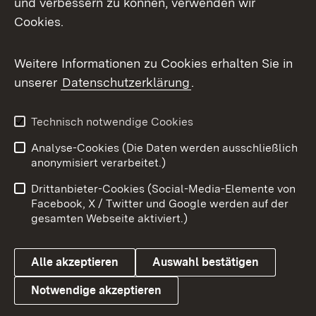
und verbessern zu können, verwenden wir
Cookies.
Messenger
Social Wall
Weitere Informationen zu Cookies erhalten Sie in
unserer
Datenschutzerklärung
.
X / Twitter
Youtube
Technisch notwendige Cookies
Analyse-Cookies (Die Daten werden ausschließlich
Zum 
anonymisiert verarbeitet.)
Impressum
Kontakt
Drittanbieter-Cookies (Social-Media-Elemente von
Benutzungshinweise
Barrierefreiheit
Facebook, X / Twitter und Google werden auf der
gesamten Webseite aktiviert.)
Datenschutz
Cookies
Alle akzeptieren
Auswahl bestätigen
Notwendige akzeptieren
Link zum Landesportal