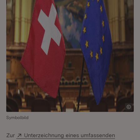
Symbolbild
Extern:
Zur
Unterzeichnung eines umfassenden