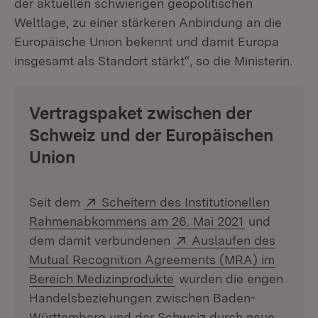
der aktuellen schwierigen geopolitischen
Weltlage, zu einer stärkeren Anbindung an die
Europäische Union bekennt und damit Europa
insgesamt als Standort stärkt“, so die Ministerin.
Vertragspaket zwischen der
Schweiz und der Europäischen
Union
Extern:
Seit dem
Scheitern des Institutionellen
(Öffnet in n
Rahmenabkommens am 26. Mai 2021
und
Extern:
dem damit verbundenen
Auslaufen des
Mutual Recognition Agreements (MRA) im
(Öffnet in neuem Fenster
Bereich Medizinprodukte
wurden die engen
Handelsbeziehungen zwischen Baden-
Württemberg und der Schweiz durch neue,