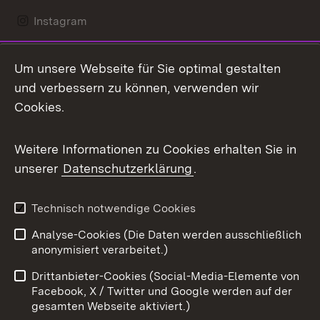
Instagram
LinkedIn
Um unsere Webseite für Sie optimal gestalten
Mastodon
und verbessern zu können, verwenden wir
Cookies.
Messenger
Social Wall
Weitere Informationen zu Cookies erhalten Sie in
unserer
Datenschutzerklärung
.
X / Twitter
Youtube
Technisch notwendige Cookies
Analyse-Cookies (Die Daten werden ausschließlich
Zum 
anonymisiert verarbeitet.)
Impressum
Kontakt
Drittanbieter-Cookies (Social-Media-Elemente von
Benutzungshinweise
Barrierefreiheit
Facebook, X / Twitter und Google werden auf der
gesamten Webseite aktiviert.)
Datenschutz
Cookies