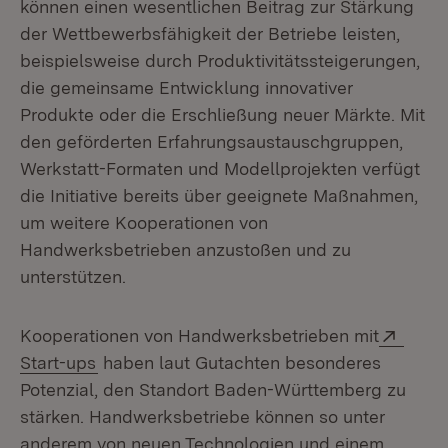
können einen wesentlichen Beitrag zur Stärkung
der Wettbewerbsfähigkeit der Betriebe leisten,
beispielsweise durch Produktivitätssteigerungen,
die gemeinsame Entwicklung innovativer
Produkte oder die Erschließung neuer Märkte. Mit
den geförderten Erfahrungsaustauschgruppen,
Werkstatt-Formaten und Modellprojekten verfügt
die Initiative bereits über geeignete Maßnahmen,
um weitere Kooperationen von
Handwerksbetrieben anzustoßen und zu
unterstützen.
Exter
Kooperationen von Handwerksbetrieben mit
(Öffnet in neuem Fenster)
Start-ups
haben laut Gutachten besonderes
Potenzial, den Standort Baden-Württemberg zu
stärken. Handwerksbetriebe können so unter
anderem von neuen Technologien und einem