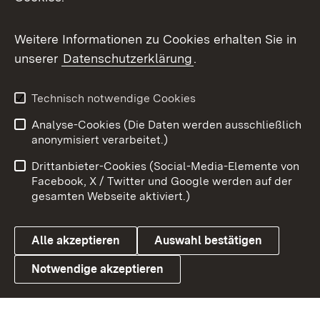
Messenger
Social Wall
Weitere Informationen zu Cookies erhalten Sie in
unserer
Datenschutzerklärung
.
X / Twitter
Youtube
Technisch notwendige Cookies
Analyse-Cookies (Die Daten werden ausschließlich
Zum 
anonymisiert verarbeitet.)
Impressum
Kontakt
Drittanbieter-Cookies (Social-Media-Elemente von
Benutzungshinweise
Barrierefreiheit
Facebook, X / Twitter und Google werden auf der
gesamten Webseite aktiviert.)
Datenschutz
Cookies
Alle akzeptieren
Auswahl bestätigen
Notwendige akzeptieren
Link zum Landesportal