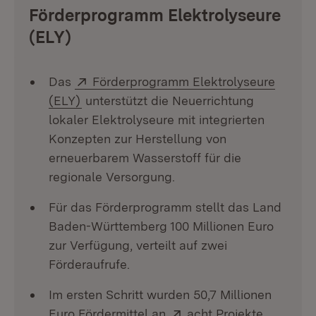
Förderprogramm Elektrolyseure
(ELY)
Extern:
Das
Förderprogramm Elektrolyseure
(Öffnet in neuem Fenster)
(ELY)
unterstützt die Neuerrichtung
lokaler Elektrolyseure mit integrierten
Konzepten zur Herstellung von
erneuerbarem Wasserstoff für die
regionale Versorgung.
Für das Förderprogramm stellt das Land
Baden-Württemberg 100 Millionen Euro
zur Verfügung, verteilt auf zwei
Förderaufrufe.
Im ersten Schritt wurden 50,7 Millionen
Extern:
(Öffnet 
Euro Fördermittel an
acht Projekte