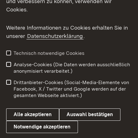
und verbessern zu können, verwenden wir
Cookies.
Messenger
Social Wall
Weitere Informationen zu Cookies erhalten Sie in
unserer
Datenschutzerklärung
.
X / Twitter
Youtube
Technisch notwendige Cookies
Analyse-Cookies (Die Daten werden ausschließlich
Zum 
anonymisiert verarbeitet.)
Impressum
Kontakt
Drittanbieter-Cookies (Social-Media-Elemente von
Benutzungshinweise
Barrierefreiheit
Facebook, X / Twitter und Google werden auf der
gesamten Webseite aktiviert.)
Datenschutz
Cookies
Alle akzeptieren
Auswahl bestätigen
Notwendige akzeptieren
Link zum Landesportal