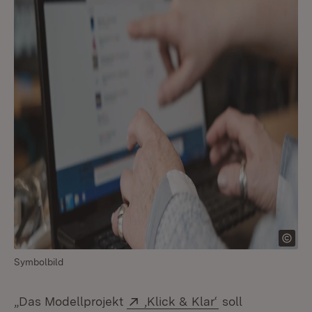
Symbolbild
Extern:
(Öffnet in neuem
„Das Modellprojekt
‚Klick & Klar‘
soll