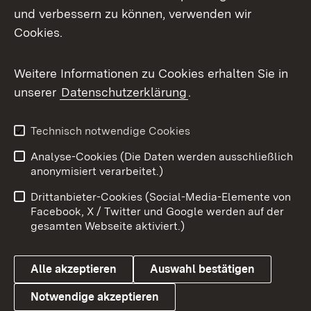
Mastodon
und verbessern zu können, verwenden wir
Cookies.
Messenger
Social Wall
Weitere Informationen zu Cookies erhalten Sie in
unserer
Datenschutzerklärung
.
X / Twitter
Youtube
Technisch notwendige Cookies
Analyse-Cookies (Die Daten werden ausschließlich
Zum 
anonymisiert verarbeitet.)
Impressum
Kontakt
Drittanbieter-Cookies (Social-Media-Elemente von
Benutzungshinweise
Barrierefreiheit
Facebook, X / Twitter und Google werden auf der
gesamten Webseite aktiviert.)
Datenschutz
Cookies
Alle akzeptieren
Auswahl bestätigen
Notwendige akzeptieren
Link zum Landesportal