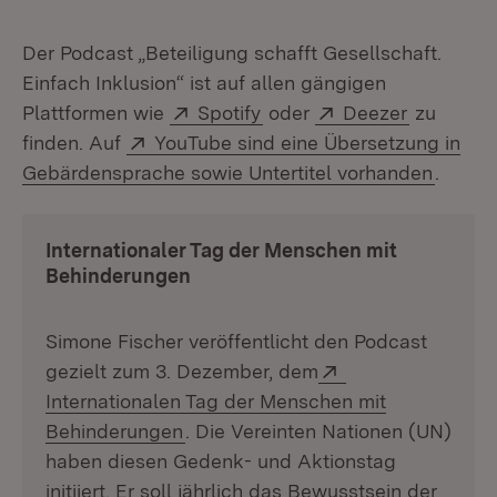
Der Podcast „Beteiligung schafft Gesellschaft.
Einfach Inklusion“ ist auf allen gängigen
Extern:
(Öffnet in neuem Fenster)
Extern:
(Öffnet i
Plattformen wie
Spotify
oder
Deezer
zu
Extern:
finden. Auf
YouTube sind eine Übersetzung in
(Öffne
Gebärdensprache sowie Untertitel vorhanden
.
Internationaler Tag der Menschen mit
Behinderungen
Simone Fischer veröffentlicht den Podcast
Extern:
gezielt zum 3. Dezember, dem
Internationalen Tag der Menschen mit
(Öffnet in neuem Fenster)
Behinderungen
. Die Vereinten Nationen (UN)
haben diesen Gedenk- und Aktionstag
initiiert. Er soll jährlich das Bewusstsein der