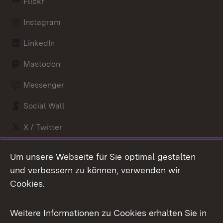
Flickr
Instagram
LinkedIn
Mastodon
Messenger
Social Wall
X / Twitter
Youtube
Um unsere Webseite für Sie optimal gestalten
und verbessern zu können, verwenden wir
Zum 
Cookies.
Impressum
Kontakt
Benutzungshinweise
Barrierefreiheit
Weitere Informationen zu Cookies erhalten Sie in
Datenschutz
Cookies