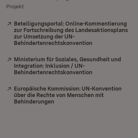
Projekt.
Extern:
Beteiligungsportal: Online-Kommentierung
zur Fortschreibung des Landesaktionsplans
zur Umsetzung der UN-
Behindertenrechtskonvention
(Öffnet in neuem 
Extern:
Ministerium für Soziales, Gesundheit und
Integration: Inklusion / UN-
Behindertenrechtskonvention
(Öffnet in neuem 
Extern:
Europäische Kommission: UN-Konvention
über die Rechte von Menschen mit
Behinderungen
(Öffnet in neuem Fenster)