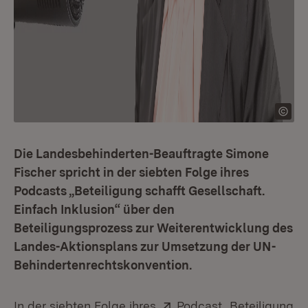
Die Landesbehinderten-Beauftragte Simone
Fischer spricht in der siebten Folge ihres
Podcasts „Beteiligung schafft Gesellschaft.
Einfach Inklusion“ über den
Beteiligungsprozess zur Weiterentwicklung des
Landes-Aktionsplans zur Umsetzung der UN-
Behindertenrechtskonvention.
Extern:
In der siebten Folge ihres
Podcast „Beteiligung